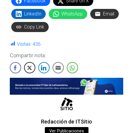
Facebook
Share on X
LinkedIn
WhatsApp
Email
Copy Link
Visitas:
436
Compartir nota:
Redacción de ITSitio
Ver Publicaciones