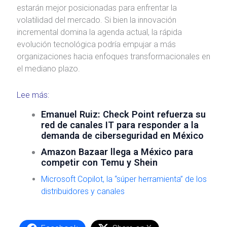
estarán mejor posicionadas para enfrentar la
volatilidad del mercado. Si bien la innovación
incremental domina la agenda actual, la rápida
evolución tecnológica podría empujar a más
organizaciones hacia enfoques transformacionales en
el mediano plazo.
Lee más:
Emanuel Ruiz: Check Point refuerza su
red de canales IT para responder a la
demanda de ciberseguridad en México
Amazon Bazaar llega a México para
competir con Temu y Shein
Microsoft Copilot, la “súper herramienta” de los
distribuidores y canales