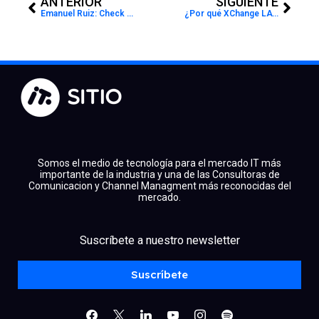
ANTERIOR
SIGUIENTE
Emanuel Ruiz: Check Point refuerza su red de canales IT para responder a la demanda de ciberseguridad en México
¿Por qué XChange LATAM 2025 es la plataforma ideal para los canales IT?
Somos el medio de tecnología para el mercado IT más
importante de la industria y una de las Consultoras de
Comunicacion y Channel Managment más reconocidas del
mercado.
Suscríbete a nuestro newsletter
facebook
x
linkedin
youtube
instagram
spotify
Suscríbete