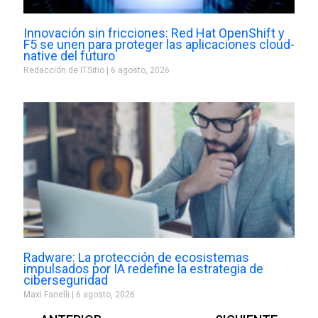
Innovación sin fricciones: Red Hat OpenShift y
F5 se unen para proteger las aplicaciones cloud-
native del futuro
Redacción de ITSitio
6 agosto, 2026
Radware: La protección de ecosistemas
impulsados por IA redefine la estrategia de
ciberseguridad
Maxi Fanelli
6 agosto, 2026
Prev
Next