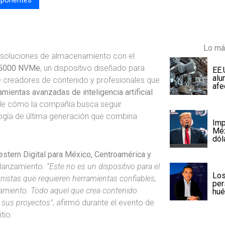
Lo má
n soluciones de almacenamiento con el
N5000 NVMe
, un dispositivo diseñado para
EE.
alu
 creadores de contenido y profesionales que
afe
mientas avanzadas de inteligencia artificial
 de cómo la compañía busca seguir
ogía de última generación que combina
Imp
Méx
dól
estern Digital para México, Centroamérica y
e lanzamiento.
“Este no es un dispositivo para el
Los
nistas que requieren herramientas confiables,
per
amiento. Todo aquel que crea contenido
hu
e sus proyectos”
, afirmó durante el evento de
tio.