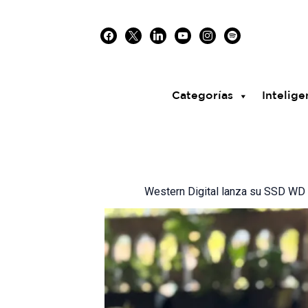
Skip
facebook
x
linkedin
youtube
instagram
spotify
to
content
Categorías
Intelige
Western Digital lanza su SSD WD