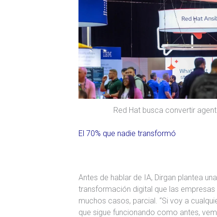
Red Hat busca convertir agent
El 70% que nadie transformó
Antes de hablar de IA, Dirgan plantea un
transformación digital que las empresas 
muchos casos, parcial. “Si voy a cualqui
que sigue funcionando como antes, vem