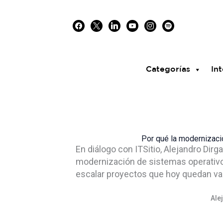
Skip
facebook
x
linkedin
youtube
instagram
spotify
to
content
Categorías
Int
Por qué la modernización
En diálogo con ITSitio, Alejandro Dirg
modernización de sistemas operativos 
escalar proyectos que hoy quedan va
Ale