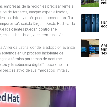
enf
s empresas de la región es precisamente el
los de terceros, aunque especializados,
den los datos y quién puede accederlo
s. “La
Har
importante”,
señala Dirgan. Desde Red Hat, la
edg
ue los clientes puedan controlar e
 en la nube híbrida, o en combinación.
AMD
ara América Latina, donde la adopción avanza
tam
a estamos en un proceso incipiente de
sex
egan a término por temas de sentirse
os y la soberanía digital”,
reconoce. La
el peso relativo de sus mercados limita su