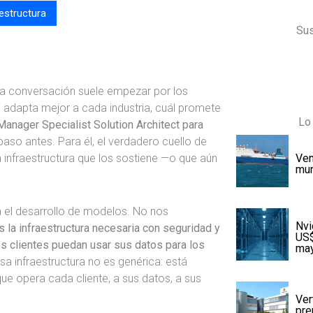
estructura
Sus
a conversación suele empezar por los
e adapta mejor a cada industria, cuál promete
Lo 
Manager Specialist Solution Architect para
 paso antes. Para él, el verdadero cuello de
a infraestructura que los sostiene —o que aún
Ven
mu
 el desarrollo de modelos. No nos
Nvi
 la infraestructura necesaria con seguridad y
US$
los clientes puedan usar sus datos para los
may
esa infraestructura no es genérica: está
que opera cada cliente, a sus datos, a sus
Ver
pre