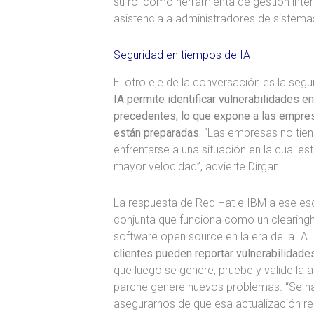
su rol como herramienta de gestión inter
asistencia a administradores de sistema
Seguridad en tiempos de IA
El otro eje de la conversación es la seg
IA permite identificar vulnerabilidades e
precedentes, lo que expone a las empres
están preparadas.
“Las empresas no tienen
enfrentarse a una situación en la cual e
mayor velocidad”, advierte Dirgan.
La respuesta de Red Hat e IBM a ese escen
conjunta que funciona como un clearingh
software open source en la era de la IA.
clientes pueden reportar vulnerabilidade
que luego se genere, pruebe y valide la 
parche genere nuevos problemas. “Se ha
asegurarnos de que esa actualización re