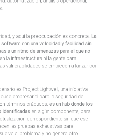
na: automatización, análisis operacional,
s.
uridad, y aquí la preocupación es concreta.
La
n software con una velocidad y facilidad sin
as a un ritmo de amenazas para el que no
 la infraestructura ni la gente para
stas vulnerabilidades se empiecen a lanzar con
ario es Project Lightwell, una iniciativa
ouse empresarial para la seguridad del
 En términos prácticos,
es un hub donde los
s identificadas
en algún componente, para
actualización correspondiente sin que ese
cen las pruebas exhaustivas para
suelve el problema y no genere otro