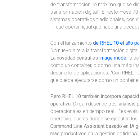
de transformación, lo máximo que se dio
transformación digital”. El resto —ese 7
sistemas operativos tradicionales, con 
IT que operan igual que hace una décad
Con el lanzamiento
de RHEL 10 el año p
“un nuevo aire a la transformación digita
La novedad central es
image mode
: la p
como un container, o como una máquina vi
desarrollo de aplicaciones. “Con RHEL 10
que pueda ejecutarse como un container
Pero RHEL 10 también incorpora capacid
operativo
. Dirgan describe tres
: análisis
operacionales en tiempo real —”es evalua
operativo, que es donde se ejecutan los
Command Line Assistant basado en IA ge
más productivos
en la gestión cotidiana;