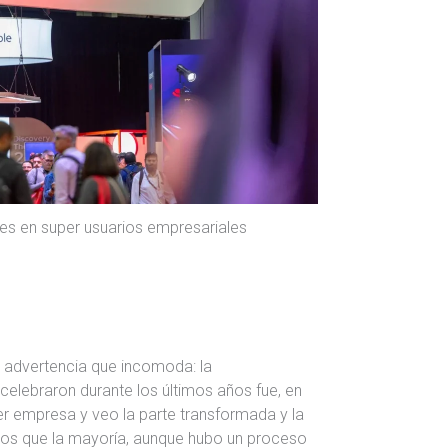
es en super usuarios empresariales
a advertencia que incomoda: la
celebraron durante los últimos años fue, en
er empresa y veo la parte transformada y la
os que la mayoría, aunque hubo un proceso