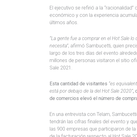
El ejecutivo se refirió a la “racionalidad
económico y con la experiencia acumulad
últimos años.
“La gente fue a comprar en el Hot Sale lo
necesita”
, afirmó Sambucetti, quien preci
largo de los tres días del evento alreded
millones de personas visitaron el sitio ofi
Sale 2021.
Esta cantidad de visitantes
“es equivalen
está por debajo de la del Hot Sale 2020”
,
de comercios elevó el número de compra
En una entrevista con Telam, Sambucetti
tendrán las cifras finales del evento y 
las 900 empresas que participaron de la
de la facturación respecto al Hot Sale 2