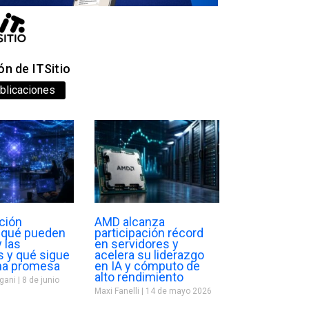
n de ITSitio
blicaciones
ción
AMD alcanza
: qué pueden
participación récord
 las
en servidores y
 y qué sigue
acelera su liderazgo
na promesa
en IA y cómputo de
alto rendimiento
egani
8 de junio
Maxi Fanelli
14 de mayo 2026