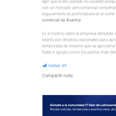
algo que el año pasado no sucedió porque 
con un mercado aerocomercial completa
seguramente se profundizará en el correr 
comercial de Avantrip.
En el mismo rubro la empresa Almundo s
interés por destinos nacionales para ap
temporada de invierno que se aproxima” 
Salta e Iguazú como los puntos más d
Visitas:
69
Compartir nota: