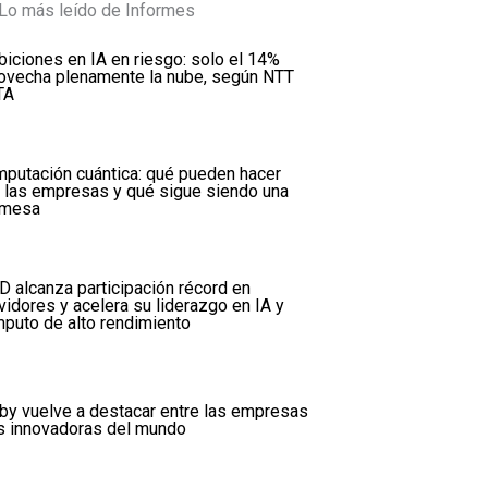
Lo más leído de Informes
iciones en IA en riesgo: solo el 14%
ovecha plenamente la nube, según NTT
TA
putación cuántica: qué pueden hacer
 las empresas y qué sigue siendo una
omesa
 alcanza participación récord en
vidores y acelera su liderazgo en IA y
puto de alto rendimiento
by vuelve a destacar entre las empresas
 innovadoras del mundo