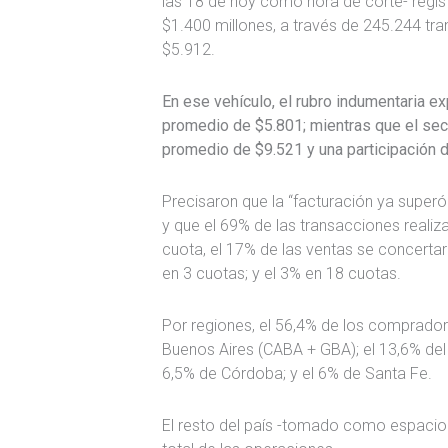
las 18 de hoy como hora de corte- regis
$1.400 millones, a través de 245.244 tr
$5.912.
En ese vehículo, el rubro indumentaria ex
promedio de $5.801; mientras que el sect
promedio de $9.521 y una participación de
Precisaron que la “facturación ya super
y que el 69% de las transacciones realiz
cuota, el 17% de las ventas se concerta
en 3 cuotas; y el 3% en 18 cuotas.
Por regiones, el 56,4% de los comprador
Buenos Aires (CABA + GBA); el 13,6% del i
6,5% de Córdoba; y el 6% de Santa Fe.
El resto del país -tomado como espacio 