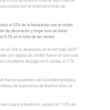
traron una facturación total de algo más de
ansacciones con un ticket promedio de
plicó el 53% de la facturación con un ticKet
or de decoración y hogar tuvo un ticket
l 9,1% en el total de las ventas.
ó en un 34% lo alcanzado en el Hot Sale 2020”
adas con tarjeta de crédito fueron en una sola
ron con planes de pago en 6 cuotas, el 11%
es fueron residentes del Área Metropolitana
nterior de la provincia de Buenos Aires; el
único para la medición- explicó el 17,5% del