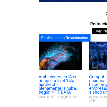
Redacció
Ver Pu
Publicaciones Relacionadas
Ambiciones en IA en
Computa
riesgo: solo el 14%
cuántica
aprovecha
hacer hoy
plenamente la nube,
empresas
según NTT DATA
siendo u
Maxi Fanelli
19 de junio 2026
Gustavo Ald
2026