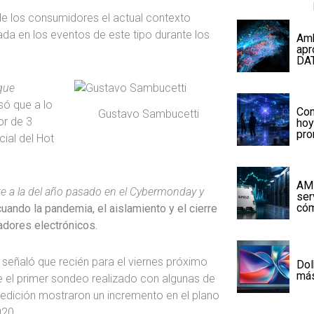
” de los consumidores el actual contexto
a en los eventos de este tipo durante los
Amb
apr
DA
 que
só que a lo
Com
Gustavo Sambucetti
or de 3
hoy
pr
cial del Hot
AMD
te a la del año pasado en el Cybermonday y
ser
cóm
 cuando la pandemia, el aislamiento y el cierre
dores electrónicos.
 señaló que recién para el viernes próximo
Dol
más
que el primer sondeo realizado con algunas de
 edición mostraron un incremento en el plano
020.