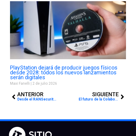
PlayStation dejará de producir juegos físicos
desde 2028: todos los nuevos lanzamientos
serán digitales
Maxi Fanelli
2 de julio 2026
Prev
Next
ANTERIOR
SIGUIENTE
Desde el RANSecurity tour
El futuro de la Colaboración y las hojas de ruta de Skype for Business y Teams