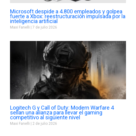
Microsoft despide a 4.800 empleados y golpea
fuerte a Xbox: reestructuración impulsada por la
inteligencia artificial
Maxi Fanelli
7 de julio 2026
Logitech G y Call of Duty: Modern Warfare 4
sellan una alianza para llevar el gaming
competitivo al siguiente nivel
Maxi Fanelli
2 de julio 2026