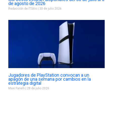
de agosto de 2026
Redacción de ITSitio
30 de julio 2026
Jugadores de PlayStation convocan a un
apagón de una semana por cambios en la
estrategia digital
Maxi Fanelli
28 de julio 2026