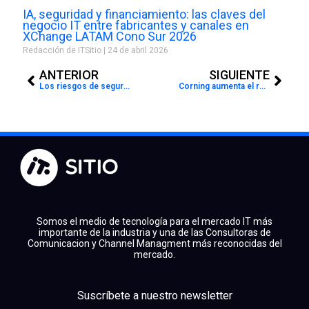
IA, seguridad y financiamiento: las claves del
negocio IT entre fabricantes y canales en
XChange LATAM Cono Sur 2026
Redacción de ITSitio
24 de abril 2026
Prev
Next
ANTERIOR
SIGUIENTE
Los riesgos de seguridad que corren los usuarios mayores de 55 años
Corning aumenta el retorno de tu negocio con soluciones EDGE8
Somos el medio de tecnología para el mercado IT más
importante de la industria y una de las Consultoras de
Comunicacion y Channel Managment más reconocidas del
mercado.
facebook
x
linkedin
Suscríbete a nuestro newsletter
youtube
instagram
spotify