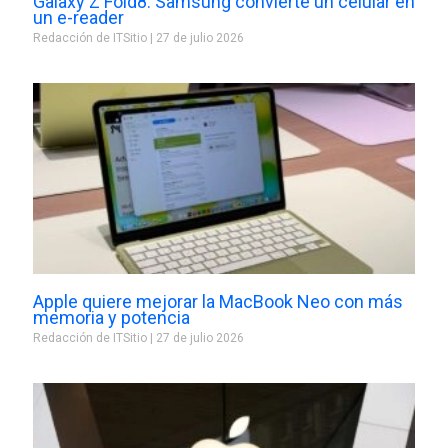
Galaxy Z Fold8: Samsung convierte un celular en
un e-reader
Redacción de ITSitio
27 de julio 2026
Apple quiere mejorar la MacBook Neo con más
memoria y potencia
Redacción de ITSitio
27 de julio 2026