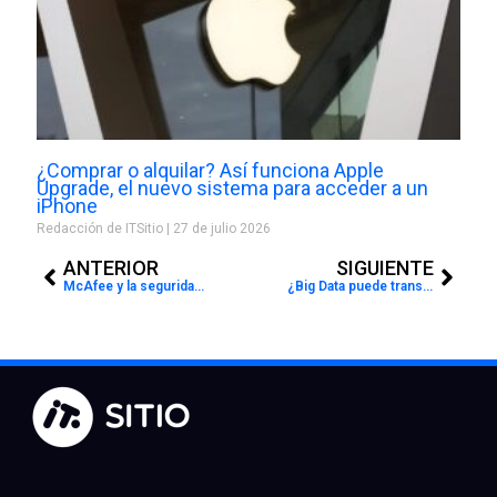
¿Comprar o alquilar? Así funciona Apple
Upgrade, el nuevo sistema para acceder a un
iPhone
Redacción de ITSitio
27 de julio 2026
Prev
Next
ANTERIOR
SIGUIENTE
McAfee y la seguridad conectada
¿Big Data puede transformar la industria de salud?