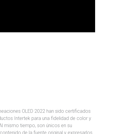
ineaciones OLED 2022 han sido certificados
uctos Intertek para una fidelidad de color y
 Al mismo tiempo, son únicos en su
contenido de la fuente original y expresarlos