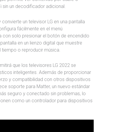
Fi sin un decodificador adicional.
onvierte un televisor LG en una pantalla
nfigura fácilmente en el menú
 con solo presionar el botón de encendido
pantalla en un lienzo digital que muestre
el tiempo o reproducir música.
mitirá que los televisores LG 2022 se
ticos inteligentes. Además de proporcionar
uerzo y compatibilidad con otros dispositivos
rece soporte para Matter, un nuevo estándar
e más seguro y conectado sin problemas, lo
cionen como un controlador para dispositivos