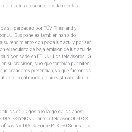
n brillantes u oscuras puedan ser las
dos sin parpadeo por TÜV Rheinland y
 por UL. Sus paneles también han sido
a su rendimiento con poca luz azul y por ser
 el requisito de baja emisión de luz azul de
alud con sede en EE. UU. Los televisores LG
cien su precisión, sino que también permiten
 sus creadores pretendían, ya que fueron los
utomático al modo de cineasta al disfrutar
tulos de juegos a lo largo de los años:
VIDIA G-SYNC y el primer televisor OLED 8K
gráficas NVIDIA GeForce RTX 30 Series. Con