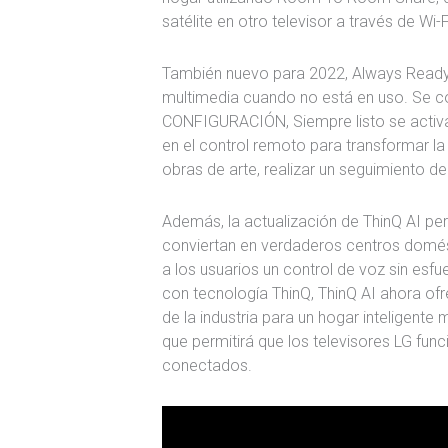
satélite en otro televisor a través de Wi-
También nuevo para 2022, Always Ready c
multimedia cuando no está en uso. Se co
CONFIGURACIÓN, Siempre listo se activa
en el control remoto para transformar la 
obras de arte, realizar un seguimiento d
Además, la actualización de ThinQ AI per
conviertan en verdaderos centros domés
a los usuarios un control de voz sin esf
con tecnología ThinQ, ThinQ AI ahora of
de la industria para un hogar inteligent
que permitirá que los televisores LG fun
conectados.