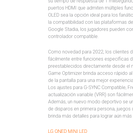
su tiempo de respuesta de 1 milisegundo
puertos HDMI que admiten múltiples func
OLED sea la opción ideal para los fanáti
la compatibilidad con las plataformas 
Google Stadia, los jugadores pueden com
controlador compatible.
Como novedad para 2022, los clientes d
fácilmente entre funciones específicas d
preestablecidos directamente desde el 
Game Optimizer brinda acceso rápido al 
de la pantalla para una mejor experienc
Los ajustes para G-SYNC Compatible, Fr
actualización variable (VRR) son fácilm
Además, un nuevo modo deportivo se une
de disparos en primera persona, juegos d
brinda más detalles para lograr aún más
LG QNED MINI LED