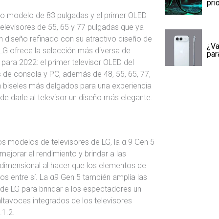
pri
vo modelo de 83 pulgadas y el primer OLED
elevisores de 55, 65 y 77 pulgadas que ya
un diseño refinado con su atractivo diseño de
¿Va
e LG ofrece la selección más diversa de
par
 para 2022: el primer televisor OLED del
 de consola y PC, además de 48, 55, 65, 77,
n biseles más delgados para una experiencia
e darle al televisor un diseño más elegante.
os modelos de televisores de LG, la α 9 Gen 5
ejorar el rendimiento y brindar a las
idimensional al hacer que los elementos de
os entre sí. La α9 Gen 5 también amplía las
de LG para brindar a los espectadores un
altavoces integrados de los televisores
.1.2.