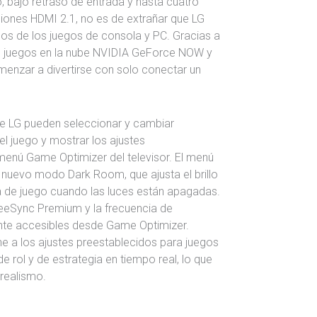
, bajo retraso de entrada y hasta cuatro
iones HDMI 2.1, no es de extrañar que LG
cos de los juegos de consola y PC. Gracias a
de juegos en la nube NVIDIA GeForce NOW y
enzar a divertirse con solo conectar un
e LG pueden seleccionar y cambiar
el juego y mostrar los ajustes
menú Game Optimizer del televisor. El menú
nuevo modo Dark Room, que ajusta el brillo
ia de juego cuando las luces están apagadas.
eeSync Premium y la frecuencia de
ente accesibles desde Game Optimizer.
 a los ajustes preestablecidos para juegos
e rol y de estrategia en tiempo real, lo que
 realismo.