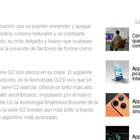
Lo
uminación que se pueden encender y apagar
undos, colores naturales y un contraste
Cóm
que
ondo, es más delgado y liviano que cualquier
com
mite la creación de factores de forma como
App
rie G2 son únicos en su clase. El siguiente
pos
int
levisores, es la tecnología OLED evo que se
serie C2 selecta. Ofrece un brillo más alto
talle asombrosos. Impulsado por el nuevo
App
 de LG, la tecnología Brightness Booster de la
son
la serie G2 brinden aún más brillo a través
sma
un algoritmo más avanzado.
App