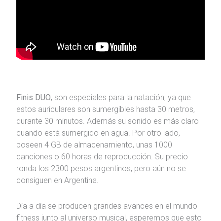
Finis DUO
, son especiales para la natación, ya que
estos auriculares son sumergibles hasta 30 metros,
durante 30 minutos. Además su sonido es más claro
cuando está sumergido en agua. Por otro lado,
poseen 4 GB de almacenamiento, unas 1000
canciones o 60 horas de reproducción. Su precio
ronda los 2300 pesos argentinos, pero aún no se
consiguen en Argentina.
Día a día se producen grandes avances en el mundo
fitness junto al universo musical, esperemos que esto