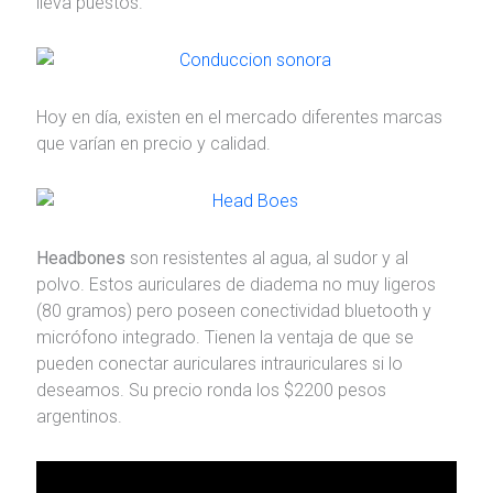
lleva puestos.
Hoy en día, existen en el mercado diferentes marcas
que varían en precio y calidad.
Headbones
son resistentes al agua, al sudor y al
polvo. Estos auriculares de diadema no muy ligeros
(80 gramos) pero poseen conectividad bluetooth y
micrófono integrado. Tienen la ventaja de que se
pueden conectar auriculares intrauriculares si lo
deseamos. Su precio ronda los $2200 pesos
argentinos.