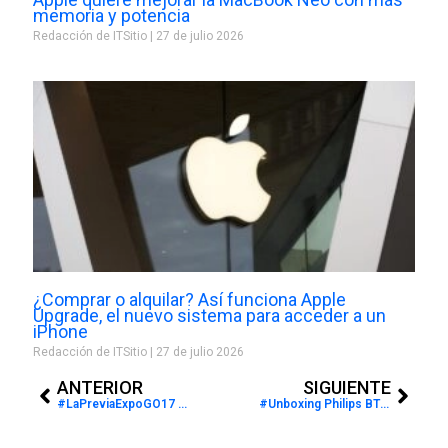
memoria y potencia
Redacción de ITSitio
27 de julio 2026
¿Comprar o alquilar? Así funciona Apple
Upgrade, el nuevo sistema para acceder a un
iPhone
Redacción de ITSitio
27 de julio 2026
Prev
Next
ANTERIOR
SIGUIENTE
#LaPreviaExpoGO17 con Alba Molinas de Xerox #Expografika #Expoficina
#Unboxing Philips BT 110