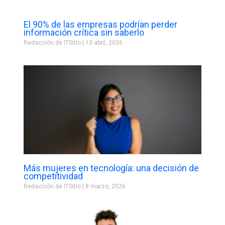
El 90% de las empresas podrían perder
información crítica sin saberlo
Redacción de ITSitio
13 abril, 2026
Más mujeres en tecnología: una decisión de
competitividad
Redacción de ITSitio
8 marzo, 2026