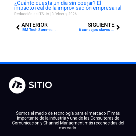
¿Cuánto cuesta un día sin operar? El
impacto real de la improvisación empresarial
Redacción de ITSitio
3 febrero, 2026
Prev
Next
ANTERIOR
SIGUIENTE
IBM Tech Summit: con foco en IA y nube híbrida, IBM refuerza la alianza con sus partners en Colombia
6 consejos claves para una ciberseguridad sostenible
Somos el medio de tecnología para el mercado IT más
importante de la industria y una de las Consultoras de
Comunicacion y Channel Managment más reconocidas del
mercado.