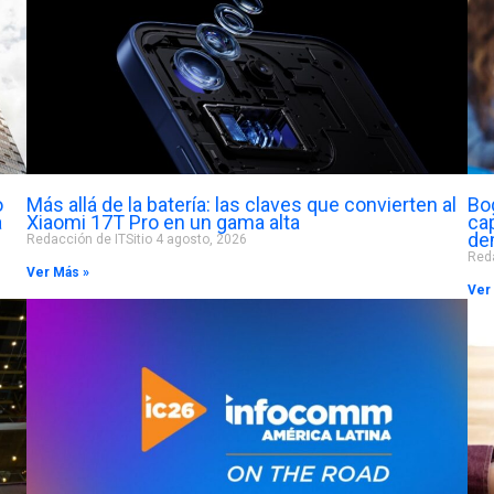
o
Más allá de la batería: las claves que convierten al
Bo
a
Xiaomi 17T Pro en un gama alta
cap
de
Redacción de ITSitio
4 agosto, 2026
Reda
Ver Más »
Ver