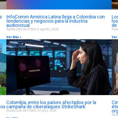
s
InfoComm América Latina llega a Colombia con
Lo
tendencias y negocios para la industria
lo
audiovisual
de
Redacción de ITSitio
3 agosto, 2026
Reda
Ver Más »
Ver
Colombia, entre los países afectados por la
Cin
ros
campaña de ciberataques StrikeShark
éti
or
Redacción de ITSitio
29 julio, 2026
Reda