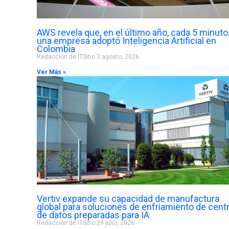
AWS revela que, en el último año, cada 5 minuto
una empresa adoptó Inteligencia Artificial en
Colombia
Redacción de ITSitio
3 agosto, 2026
Ver Más »
Vertiv expande su capacidad de manufactura
global para soluciones de enfriamiento de cent
de datos preparadas para IA
Redacción de ITSitio
29 julio, 2026