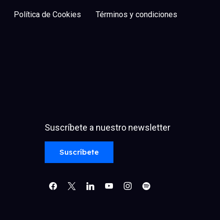
Política de Cookies
Términos y condiciones
Suscríbete a nuestro newsletter
facebook
x
linkedin
youtube
instagram
spotify
Suscríbete