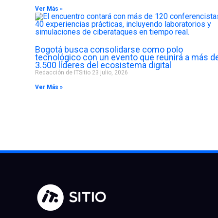
Ver Más »
Bogotá busca consolidarse como polo
tecnológico con un evento que reunirá a más d
3.500 líderes del ecosistema digital
Redacción de ITSitio
23 julio, 2026
Ver Más »