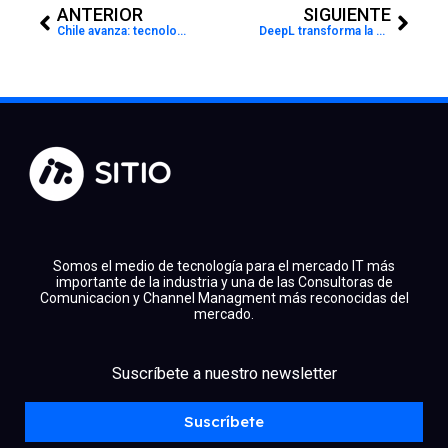
ANTERIOR
SIGUIENTE
Chile avanza: tecnología predictiva en la vanguardia del cuidado ambiental
DeepL transforma la comunicación global de las empresas chilenas
Somos el medio de tecnología para el mercado IT más
importante de la industria y una de las Consultoras de
Comunicacion y Channel Managment más reconocidas del
mercado.
facebook
x
linkedin
Suscríbete a nuestro newsletter
youtube
instagram
spotify
Suscríbete