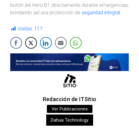
botón del Hero B1 directamente durante emergencias,
brindando así una protección de
seguridad integral
.
Visitas:
117
Redacción de ITSitio
Ver Publicaciones
Dahua Technology