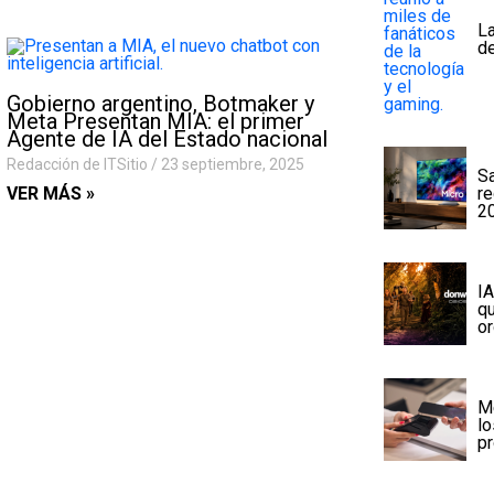
La
d
Gobierno argentino, Botmaker y
Meta Presentan MIA: el primer
Agente de IA del Estado nacional
Redacción de ITSitio
23 septiembre, 2025
S
re
VER MÁS »
2
IA
q
or
M
lo
pr