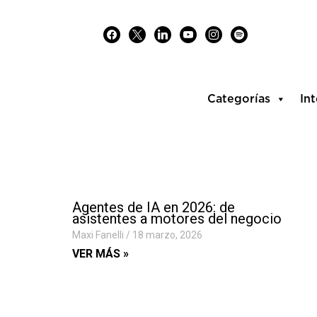
Skip
facebook
x
linkedin
youtube
instagram
spotify
to
content
Categorías
Int
Agentes de IA en 2026: de
asistentes a motores del negocio
Maxi Fanelli
18 marzo, 2026
VER MÁS »