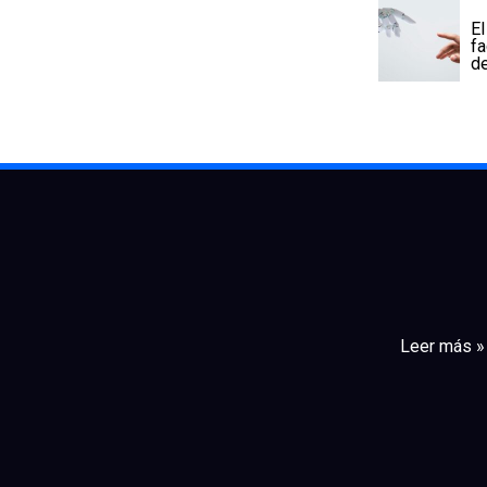
El
fa
de
Leer más »