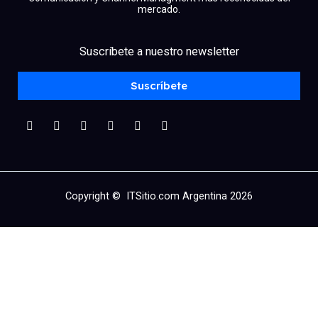
mercado.
facebook
x
linkedin
Suscríbete a nuestro newsletter
youtube
instagram
spotify
Suscríbete
Copyright © ITSitio.com Argentina 2026