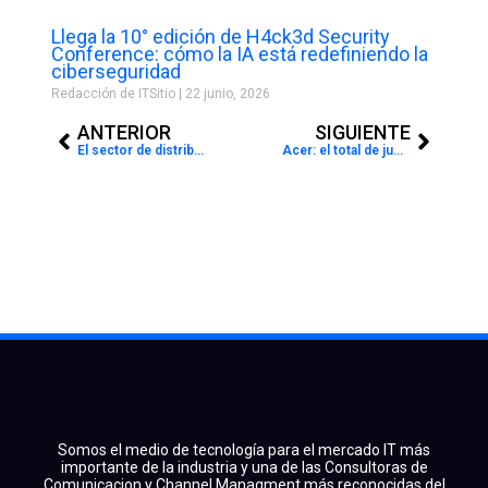
Llega la 10° edición de H4ck3d Security
Conference: cómo la IA está redefiniendo la
ciberseguridad
Redacción de ITSitio
22 junio, 2026
Prev
Next
ANTERIOR
SIGUIENTE
El sector de distribución IT en Argentina: ¿Crisis o recuperación?
Acer: el total de jugadores en Argentina alcanzó los 26 millones de gamers
Somos el medio de tecnología para el mercado IT más
importante de la industria y una de las Consultoras de
Comunicacion y Channel Managment más reconocidas del