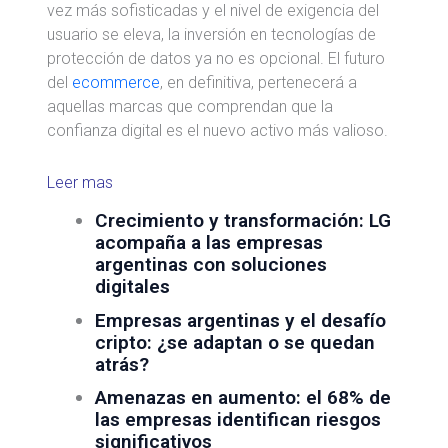
vez más sofisticadas y el nivel de exigencia del
usuario se eleva, la inversión en tecnologías de
protección de datos ya no es opcional. El futuro
del
ecommerce
, en definitiva, pertenecerá a
aquellas marcas que comprendan que la
confianza digital es el nuevo activo más valioso.
Leer mas
Crecimiento y transformación: LG
acompaña a las empresas
argentinas con soluciones
digitales
Empresas argentinas y el desafío
cripto: ¿se adaptan o se quedan
atrás?
Amenazas en aumento: el 68% de
las empresas identifican riesgos
significativos