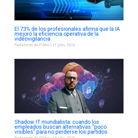
El 73% de los profesionales afirma que la IA
mejoró la eficiencia operativa de la
videovigilancia
Redacción de ITSitio
17 julio, 2026
Shadow IT mundialista: cuando los
empleados buscan alternativas “poco
visibles” para no perderse los partidos
Redacción de ITSitio
13 julio, 2026