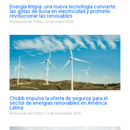
Energía limpia: una nueva tecnología convierte
las gotas de lluvia en electricidad y promete
revolucionar las renovables
Redacción de ITSitio
20 de enero 2026
Chubb impulsa la oferta de seguros para el
sector de energías renovables en América
Latina
Redacción de ITSitio
12 de noviembre 2025