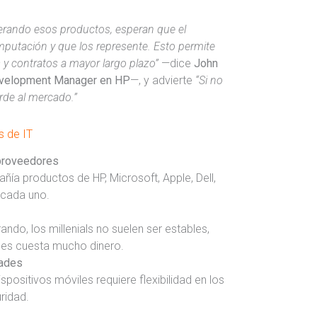
erando esos productos, esperan que el
utación y que los represente. Esto permite
 y contratos a mayor largo plazo”
—dice
John
evelopment Manager en HP
—, y advierte
“Si no
rde al mercado.”
s de IT
 proveedores
ía productos de HP, Microsoft, Apple, Dell,
 cada uno.
ndo, los millenials no suelen ser estables,
les cuesta mucho dinero.
dades
spositivos móviles requiere flexibilidad en los
ridad.