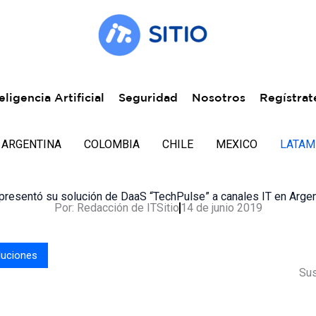
eligencia Artificial
Seguridad
Nosotros
Regístrat
ARGENTINA
COLOMBIA
CHILE
MEXICO
LATAM
presentó su solución de DaaS “TechPulse” a canales IT en Argen
Por:
Redacción de ITSitio
14 de junio 2019
luciones
Sus