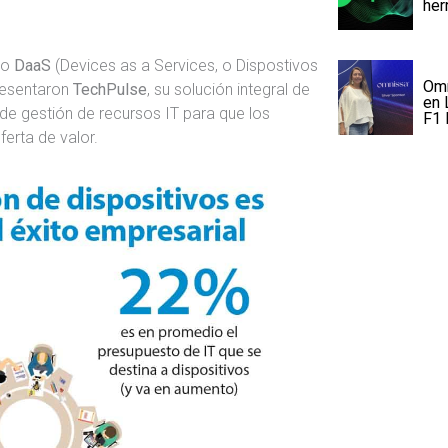
her
lo
DaaS
(Devices as a Services, o Dispostivos
Omn
resentaron
TechPulse
, su solución integral de
en 
de gestión de recursos IT para que los
F1 
ferta de valor.