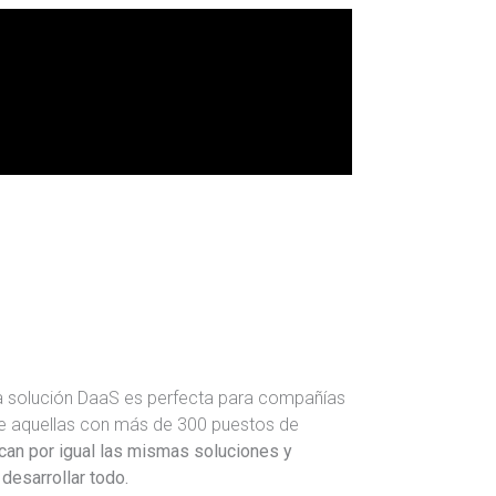
a solución DaaS es perfecta para compañías
e aquellas con más de 300 puestos de
an por igual las mismas soluciones y
desarrollar todo.