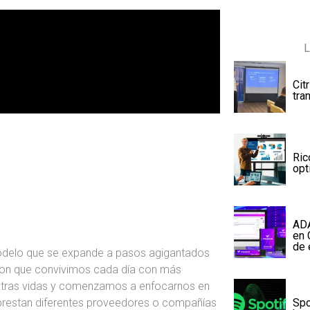
L
Cit
tra
Ric
opt
ADA
en 
de 
odelo que se expande a pasos agigantados
 con que convivimos cada día con más
estras vidas y comenzamos a enfocarnos en
Spo
 prestan diferentes proveedores o compañías