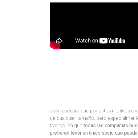
John asegura que por estos motivos un
de cualquier tamaño, pero especialment
trabajo. Ya que
todas las compañías busc
prefieren tener un único socio que pueda 