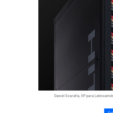
Daniel Scarafía, VP para Latinoamér
So