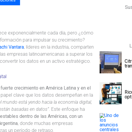
Sus
ce exponencialmente cada día, pero ¿cómo
formación para impulsar su crecimiento?
L
achi Vantara
, líderes en la industria, comparten
as empresas latinoamericanas a superar los
 convertir los datos en un activo estratégico.
Cit
tra
ital
fuerte crecimiento en América Latina y en el
Ric
l papel clave que los datos desempeñan en la
opt
el mundo está yendo hacia la economía digital,
o están basadas en datos”
. Este enfoque ha
 estables dentro de las Américas, con un
rgentina
, donde muchas empresas
tras un período de retraso.