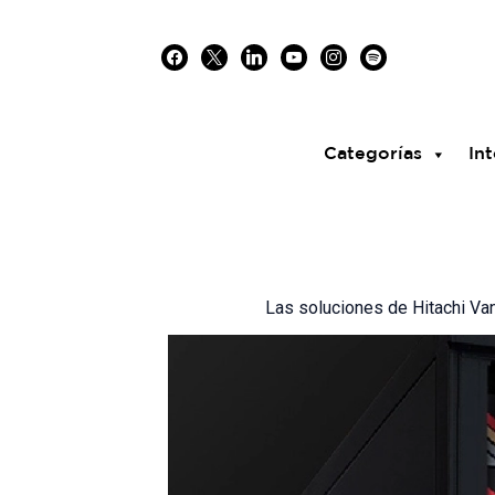
Skip
facebook
x
linkedin
youtube
instagram
spotify
to
content
Categorías
Int
Las soluciones de Hitachi Van