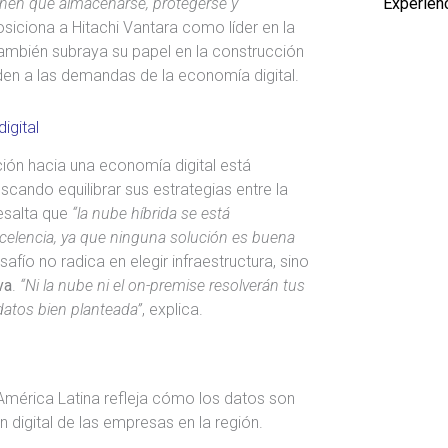
 tienen que almacenarse, protegerse y
Experien
osiciona a Hitachi Vantara como líder en la
 también subraya su papel en la construcción
en a las demandas de la economía digital.
igital
ción hacia una economía digital está
cando equilibrar sus estrategias entre la
resalta que
“la nube híbrida se está
celencia, ya que ninguna solución es buena
afío no radica en elegir infraestructura, sino
va
.
“Ni la nube ni el on-premise resolverán tus
datos bien planteada”
, explica.
 América Latina refleja cómo los datos son
 digital de las empresas en la región.