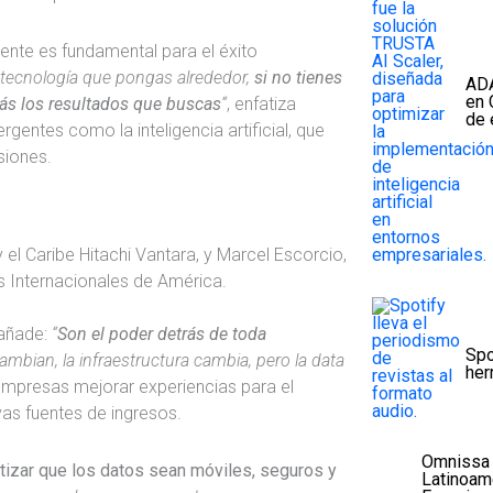
ente es fundamental para el éxito
tecnología que pongas alrededor,
si no tienes
ADA
en 
rás los resultados que buscas
“
, enfatiza
de 
rgentes como la inteligencia artificial, que
siones.
 el Caribe Hitachi Vantara, y Marcel Escorcio,
s Internacionales de América.
 añade:
“
Son el poder detrás de toda
Spo
cambian, la infraestructura cambia, pero la data
her
 empresas mejorar experiencias para el
vas fuentes de ingresos.
Omnissa 
tizar que los datos sean móviles, seguros y
Latinoam