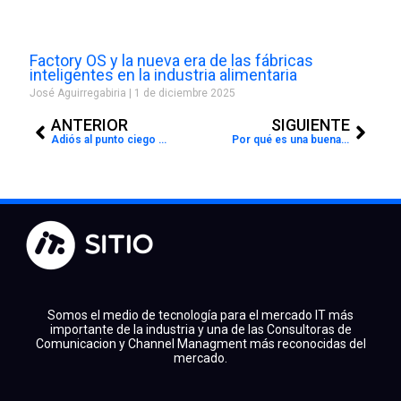
Factory OS y la nueva era de las fábricas
inteligentes en la industria alimentaria
José Aguirregabiria
1 de diciembre 2025
Prev
Next
ANTERIOR
SIGUIENTE
Adiós al punto ciego creado por el tráfico SSL
Por qué es una buena estrategia de marketing utilizar videos
Somos el medio de tecnología para el mercado IT más
importante de la industria y una de las Consultoras de
Comunicacion y Channel Managment más reconocidas del
mercado.