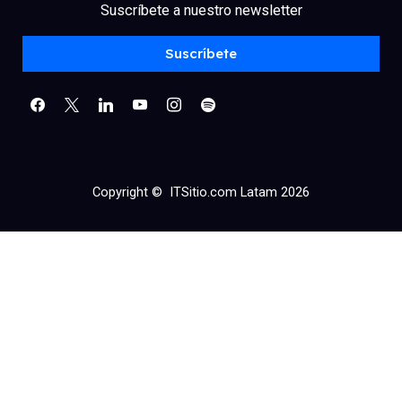
facebook
x
linkedin
Suscríbete a nuestro newsletter
youtube
instagram
spotify
Suscríbete
Copyright © ITSitio.com Latam 2026