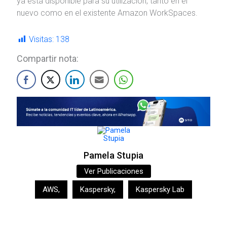
ya está disponible para su utilización, tanto en el
nuevo como en el existente Amazon WorkSpaces.
Visitas:
138
Compartir nota:
Pamela Stupia
Ver Publicaciones
AWS
,
Kaspersky
,
Kaspersky Lab