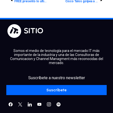
FREE presentó lo último en cartelería digital de Samsung
Cisco Talos golpea a Angler Exploit Kit
Somos el medio de tecnología para el mercado IT más
importante de la industria y una de las Consultoras de
Comunicacion y Channel Managment más reconocidas del
mercado.
facebook
x
linkedin
Suscríbete a nuestro newsletter
youtube
instagram
spotify
Suscríbete