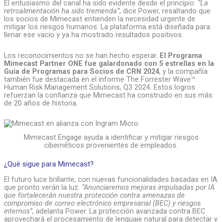
El entusiasmo del canal ha sido evidente desde el principio.
“La
retroalimentación ha sido tremenda”
, dice Power, resaltando que
los socios de Mimecast entienden la necesidad urgente de
mitigar los riesgos humanos. La plataforma está diseñada para
llenar ese vacío y ya ha mostrado resultados positivos.
Los reconocimientos no se han hecho esperar.
El Programa
Mimecast Partner ONE fue galardonado con 5 estrellas en la
Guía de Programas para Socios de CRN 2024
, y la compañía
también fue destacada en el informe The Forrester Wave™:
Human Risk Management Solutions, Q3 2024. Estos logros
refuerzan la confianza que Mimecast ha construido en sus más
de 20 años de historia.
Mimecast Engage ayuda a identificar y mitigar riesgos
cibernéticos provenientes de empleados.
¿Qué sigue para Mimecast?
El futuro luce brillante, con nuevas funcionalidades basadas en IA
que pronto verán la luz.
“Anunciaremos mejoras impulsadas por IA
que fortalecerán nuestra protección contra amenazas de
compromiso de correo electrónico empresarial (BEC) y riesgos
internos”
, adelanta Power. La protección avanzada contra BEC
aprovechará el procesamiento de lenguaje natural para detectar y