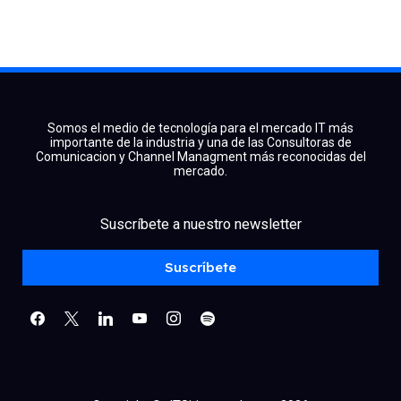
Somos el medio de tecnología para el mercado IT más
importante de la industria y una de las Consultoras de
Comunicacion y Channel Managment más reconocidas del
mercado.
facebook
x
linkedin
Suscríbete a nuestro newsletter
youtube
instagram
spotify
Suscríbete