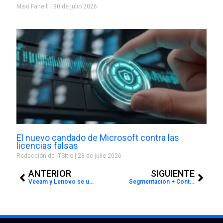
Maxi Fanelli
30 de julio 2026
El nuevo candado de Microsoft contra las
licencias falsas
Redacción de ITSitio
28 de julio 2026
Prev
Next
ANTERIOR
SIGUIENTE
Veeam y Lenovo se unen para ofrecer una gestión inteligente de datos para la infraestructura del software de Lenovo y las soluciones SAN
Segmentación + Contenido audiovisual = Un combo que potencia tu inversión