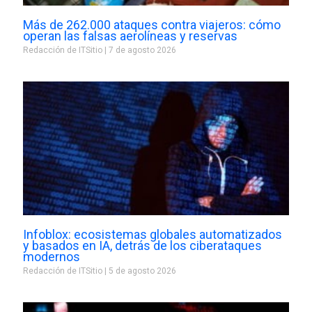
Más de 262.000 ataques contra viajeros: cómo
operan las falsas aerolíneas y reservas
Redacción de ITSitio
7 de agosto 2026
Infoblox: ecosistemas globales automatizados
y basados en IA, detrás de los ciberataques
modernos
Redacción de ITSitio
5 de agosto 2026