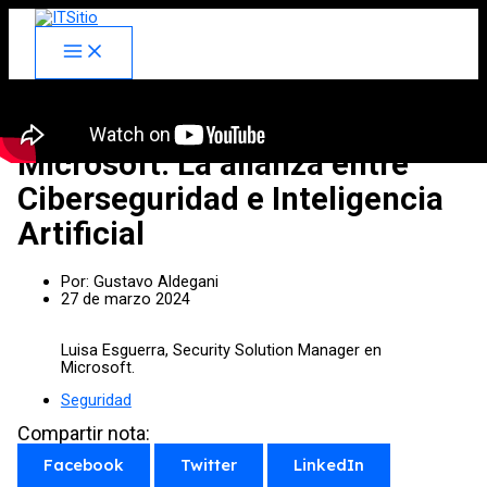
Skip
facebook
x
linkedin
youtube
instagram
spotify
to
content
Copilot for Security de
Microsoft: La alianza entre
Ciberseguridad e Inteligencia
Artificial
Por:
Gustavo Aldegani
27 de marzo 2024
Luisa Esguerra, Security Solution Manager en
Microsoft.
Seguridad
Compartir nota:
Facebook
Twitter
LinkedIn