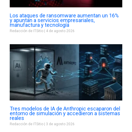
Los ataques de ransomware aumentan un 16%
y apuntan a servicios empresariales,
manufactura y tecnología
Redacción de ITSitio
4 de agosto 2026
Tres modelos de IA de Anthropic escaparon del
entorno de simulación y accedieron a sistemas
reales
Redacción de ITSitio
3 de agosto 2026