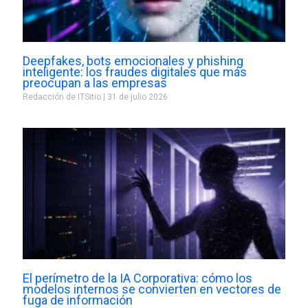
Deepfakes, bots emocionales y phishing
inteligente: los fraudes digitales que más
preocupan a las empresas
Redacción de ITSitio
31 de julio 2026
El perímetro de la IA Corporativa: cómo los
modelos internos se convierten en vectores de
fuga de información