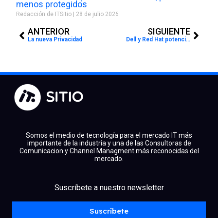
menos protegidos
Redacción de ITSitio
28 de julio 2026
Prev
Next
ANTERIOR
SIGUIENTE
La nueva Privacidad
Dell y Red Hat potencian la IA de código abierto con la integración de PowerEdge y RHEL
Somos el medio de tecnología para el mercado IT más
importante de la industria y una de las Consultoras de
Comunicacion y Channel Managment más reconocidas del
mercado.
facebook
x
linkedin
Suscríbete a nuestro newsletter
youtube
instagram
spotify
Suscríbete