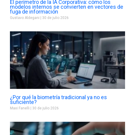
El perímetro de la IA Corporativa: cómo los
modelos internos se convierten en vectores de
fuga de información
Gustavo Aldegani
30 de julio 2026
¿Por qué la biometría tradicional ya no es
suficiente?
Maxi Fanelli
30 de julio 2026