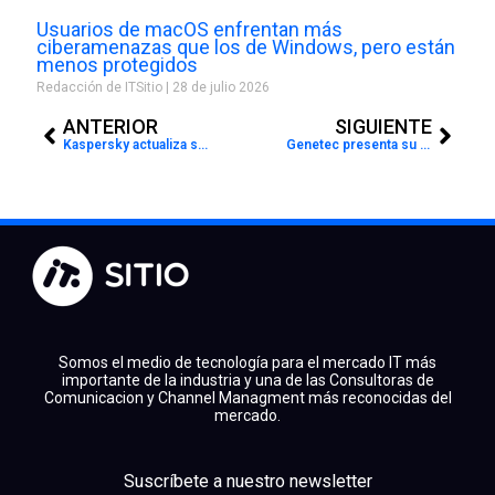
Usuarios de macOS enfrentan más
ciberamenazas que los de Windows, pero están
menos protegidos
Redacción de ITSitio
28 de julio 2026
Prev
Next
ANTERIOR
SIGUIENTE
Kaspersky actualiza su Programa de Canales para ofrecer más beneficios
Genetec presenta su solución unificada SaaS de nivel empresarial
Somos el medio de tecnología para el mercado IT más
importante de la industria y una de las Consultoras de
Comunicacion y Channel Managment más reconocidas del
mercado.
facebook
x
linkedin
Suscríbete a nuestro newsletter
youtube
instagram
spotify