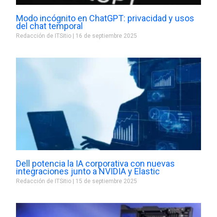
Modo incógnito en ChatGPT: privacidad y usos
del chat temporal
Redacción de ITSitio
16 de septiembre 2025
Dell potencia la IA corporativa con nuevas
integraciones junto a NVIDIA y Elastic
Redacción de ITSitio
15 de septiembre 2025