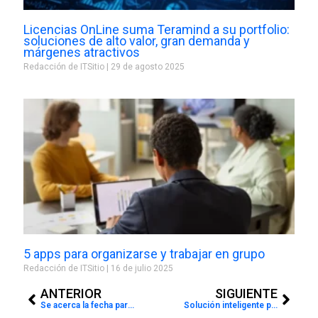
Licencias OnLine suma Teramind a su portfolio:
soluciones de alto valor, gran demanda y
márgenes atractivos
Redacción de ITSitio
29 de agosto 2025
5 apps para organizarse y trabajar en grupo
Redacción de ITSitio
16 de julio 2025
Prev
Next
ANTERIOR
SIGUIENTE
Se acerca la fecha para el WITeam 2020 Virtual Experience
Solución inteligente para que el delivery de los restaurantes sea más eficiente