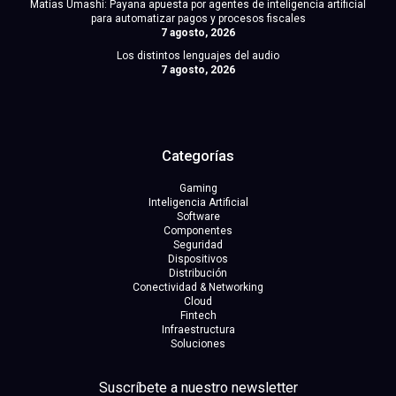
Matías Umashi: Payana apuesta por agentes de inteligencia artificial
para automatizar pagos y procesos fiscales
7 agosto, 2026
Los distintos lenguajes del audio
7 agosto, 2026
Categorías
Gaming
Inteligencia Artificial
Software
Componentes
Seguridad
Dispositivos
Distribución
Conectividad & Networking
Cloud
Fintech
Infraestructura
Soluciones
Suscríbete a nuestro newsletter
facebook
x
linkedin
youtube
instagram
spotify