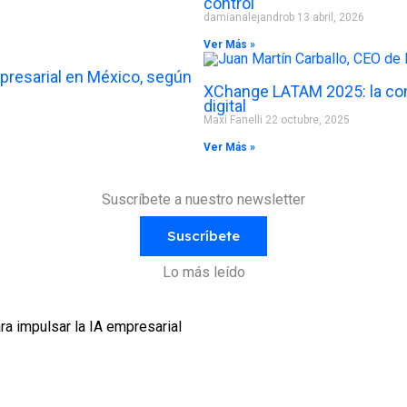
control
damianalejandrob
13 abril, 2026
Ver Más »
presarial en México, según
XChange LATAM 2025: la con
digital
Maxi Fanelli
22 octubre, 2025
Ver Más »
Suscríbete a nuestro newsletter
Suscríbete
Lo más leído
ra impulsar la IA empresarial