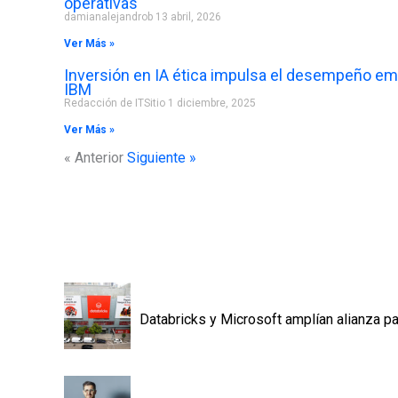
operativas
damianalejandrob
13 abril, 2026
Ver Más »
Inversión en IA ética impulsa el desempeño em
IBM
Redacción de ITSitio
1 diciembre, 2025
Ver Más »
« Anterior
Siguiente »
Databricks y Microsoft amplían alianza pa