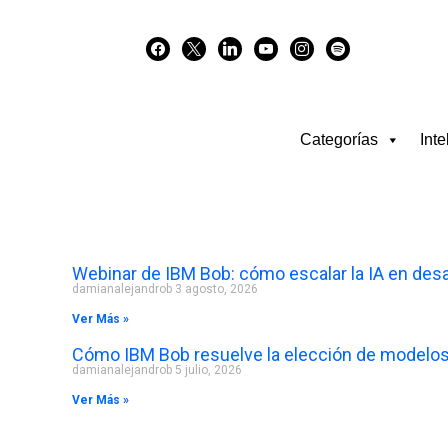
Skip
facebook
x
linkedin
youtube
instagram
spotify
to
content
Categorías
Inte
Webinar de IBM Bob: cómo escalar la IA en desa
damianalejandrob
3 agosto, 2026
Ver Más »
Cómo IBM Bob resuelve la elección de modelos
damianalejandrob
5 julio, 2026
Ver Más »