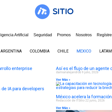
ligencia Artificial
Seguridad
Promos
Nosotros
Regístr
ARGENTINA
COLOMBIA
CHILE
MEXICO
LATAM
rrollo enterprise
Así es el flujo de un agente 
damianalejandrob
9 julio, 2026
Ver Más »
 de IA para developers
México acelera la formació
Redacción de ITSitio
22 junio, 2026
Ver Más »