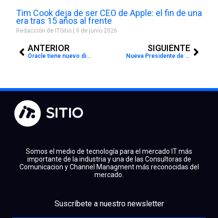
Tim Cook deja de ser CEO de Apple: el fin de una
era tras 15 años al frente
Redacción de ITSitio
9 de junio 2026
Prev
Next
ANTERIOR
SIGUIENTE
Oracle tiene nuevo director de Alianza y Canales en Latinoamérica
Nueva Presidente de la Región Sur de SAP Latinoamérica
Somos el medio de tecnología para el mercado IT más
importante de la industria y una de las Consultoras de
Comunicacion y Channel Managment más reconocidas del
mercado.
facebook
x
linkedin
Suscríbete a nuestro newsletter
youtube
instagram
spotify