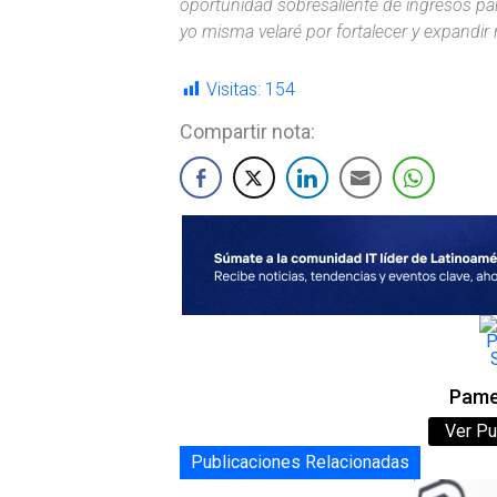
oportunidad sobresaliente de ingresos par
yo misma velaré por fortalecer y expandi
Visitas:
154
Compartir nota:
Pame
Ver Pu
Publicaciones Relacionadas