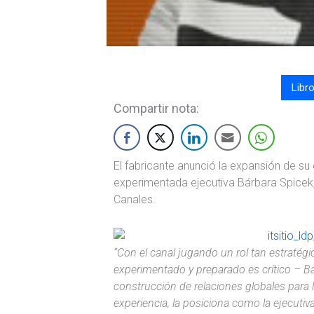
Libr
Compartir nota:
El fabricante anunció la expansión de su
experimentada ejecutiva Bárbara Spicek
Canales.
“Con el canal jugando un rol tan estratég
experimentado y preparado es crítico – Bá
construcción de relaciones globales para 
experiencia, la posiciona como la ejecutiva