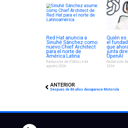
Red Hat anuncia a
Quién es 
Sinuhé Sánchez como
el funda
nuevo Chief Architect
que ahora
para el norte de
junta dir
América Latina
OpenAI
Redacción de ITSitio
4 de
Redacción de
agosto 2026
2026
Prev
ANTERIOR
Después de 86 años desaparece Motorola