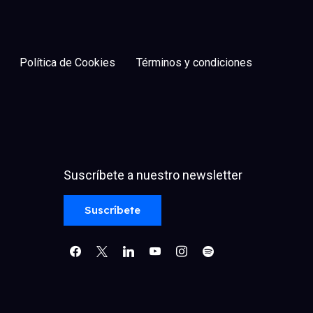
Política de Cookies
Términos y condiciones
Suscríbete a nuestro newsletter
facebook
x
linkedin
youtube
instagram
spotify
Suscríbete