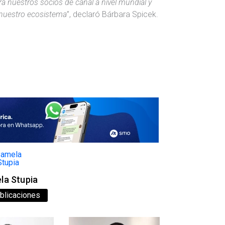
a nuestros socios de canal a nivel mundial y
r nuestro ecosistema
”, declaró Bárbara Spicek.
la Stupia
blicaciones