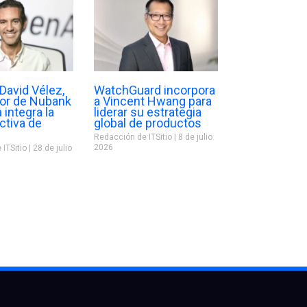
David Vélez,
WatchGuard incorpora
dor de Nubank
a Vincent Hwang para
 integra la
liderar su estrategia
ectiva de
global de productos
Redacción de ITSitio
8 de julio
2026
 ITSitio
28 de julio