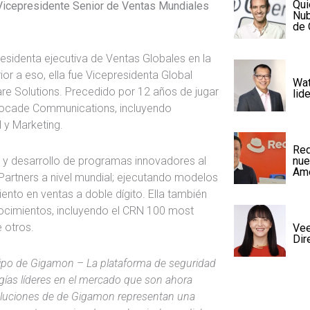
Qui
Vicepresidente Senior de Ventas Mundiales
Nub
de 
esidenta ejecutiva de Ventas Globales en la
r a eso, ella fue Vicepresidenta Global
Wat
re Solutions. Precedido por 12 años de jugar
lid
Brocade Communications, incluyendo
 y Marketing.
Red
o y desarrollo de programas innovadores al
nue
Amé
artners a nivel mundial; ejecutando modelos
ento en ventas a doble dígito. Ella también
cimientos, incluyendo el CRN 100 most
 otros.
Vee
Dir
ipo de Gigamon – La plataforma de seguridad
ogías líderes en el mercado que son ahora
luciones de de Gigamon representan una