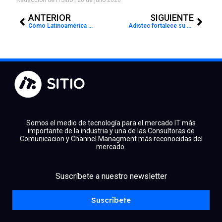
Prev
Next
ANTERIOR
SIGUIENTE
Cómo Latinoamérica está usando bitcoin para reescribir las reglas de la riqueza soberana
Adistec fortalece su ecosistema en Latam durante el cierre del Adistec Connect F1 Experience en Miami
Somos el medio de tecnología para el mercado IT más
importante de la industria y una de las Consultoras de
Comunicacion y Channel Managment más reconocidas del
mercado.
facebook
x
linkedin
Suscríbete a nuestro newsletter
youtube
instagram
spotify
Suscríbete