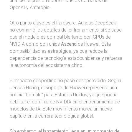
una fuerte presión sobre modelos como los de
OpenAI
y
Anthropic
.
Otro punto clave es el hardware. Aunque DeepSeek
no confirmó los detalles del entrenamiento, sí se sabe
que el modelo es compatible tanto con GPUs de
NVIDIA
como con chips
Ascend
de
Huawei
. Esta
compatibilidad es estratégica, ya que reduce la
dependencia de tecnología estadounidense y refuerza
la autonomía del ecosistema chino.
El impacto geopolítico no pasó desapercibido. Según
Jensen Huang
, el soporte de Huawei representa una
noticia “horrible” para Estados Unidos, ya que podría
debilitar el dominio de NVIDIA en el entrenamiento de
modelos de IA. Este movimiento marca un nuevo
capítulo en la carrera tecnológica global.
Sin embargo, el lanzamiento llega en un momento de