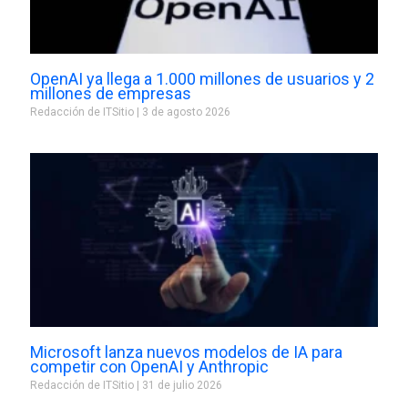
OpenAI ya llega a 1.000 millones de usuarios y 2
millones de empresas
Redacción de ITSitio
3 de agosto 2026
Microsoft lanza nuevos modelos de IA para
competir con OpenAI y Anthropic
Redacción de ITSitio
31 de julio 2026