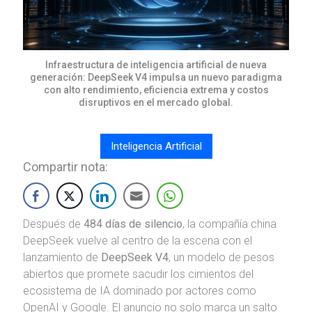
Infraestructura de inteligencia artificial de nueva
generación: DeepSeek V4 impulsa un nuevo paradigma
con alto rendimiento, eficiencia extrema y costos
disruptivos en el mercado global.
Inteligencia Artificial
Compartir nota:
Después de
484 días de silencio
, la compañía china
DeepSeek
vuelve al centro de la escena con el
lanzamiento de
DeepSeek V4
, un modelo de pesos
abiertos que promete sacudir los cimientos del
ecosistema de IA dominado por actores como
OpenAI
y
Google
. El anuncio no solo marca un salto