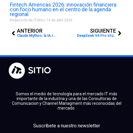
Fintech Americas 2026: innovación financiera
con foco humano en el centro de la agenda
regional
Redacción de ITSitio
16 de abril 2026
Prev
Next
ANTERIOR
SIGUIENTE
Claude Mythos: la IA redefine la ciberseguridad global y expone los límites de la soberanía tecnológica
DeepSeek V4 Pro irrumpe en la IA: hasta 7 veces más barato que Claude Opus y con rendimiento líder en programación
Somos el medio de tecnología para el mercado IT más
importante de la industria y una de las Consultoras de
Comunicacion y Channel Managment más reconocidas del
mercado.
facebook
x
linkedin
Suscríbete a nuestro newsletter
youtube
instagram
spotify