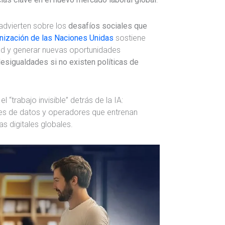
 advierten sobre los
desafíos sociales que
nización de las Naciones Unidas
sostiene
ad y generar nuevas oportunidades
esigualdades si no existen políticas de
“trabajo invisible” detrás de la IA:
es de datos y operadores que entrenan
 digitales globales.