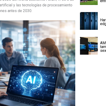
enf
rtificial y las tecnologías de procesamiento
ones antes de 2030
.
Har
edg
AMD
tam
sex