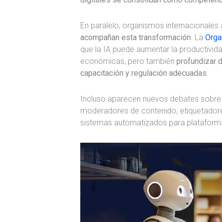
En paralelo, organismos internacionales
acompañan esta transformación
. La
Orga
que la IA puede aumentar la productivid
económicas, pero también
profundizar d
capacitación y regulación adecuadas
.
Incluso aparecen nuevos debates sobre el 
moderadores de contenido, etiquetador
sistemas automatizados para plataformas