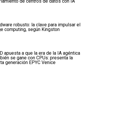
riamiento de centros de datos con IA
dware robusto: la clave para impulsar el
e computing, según Kingston
 apuesta a que la era de la IA agéntica
bién se gane con CPUs: presenta la
ta generación EPYC Venice