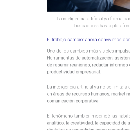
La inteligencia artificial ya forma p
buscadores hasta plataform
El trabajo cambió: ahora convivimos con 
Uno de los cambios más visibles impulsa
Herramientas de
automatización, asiste
de resumir reuniones, redactar informes 
productividad empresarial
.
La inteligencia artificial ya no se limit
en
áreas de recursos humanos, marketing, 
comunicación corporativa
.
El fenómeno también modificó las habi
analítico, la creatividad, la capacidad d
digitales se consolidan como competenci