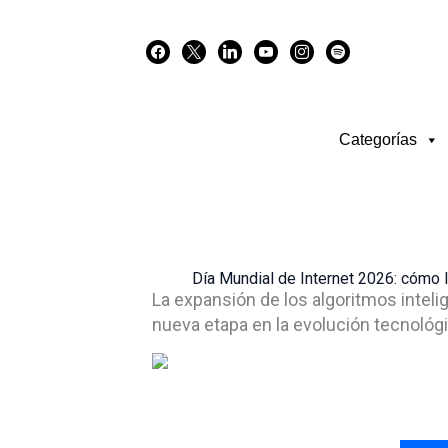
Skip
facebook
x
linkedin
youtube
instagram
spotify
to
content
Categorías
Día Mundial de Internet 2026: cómo l
La expansión de los algoritmos inteli
nueva etapa en la evolución tecnológi