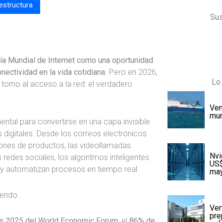
estructura
Sus
ía Mundial de Internet
como una oportunidad
onectividad en la vida cotidiana
. Pero en 2026,
Lo 
torno al acceso a la red: el verdadero
Ven
mu
ental para convertirse en una capa invisible
s digitales. Desde los correos electrónicos
nes de productos, las videollamadas
Nvi
 redes sociales, los algoritmos inteligentes
US$
 y automatizan procesos en tiempo real.
may
iendo.
Ver
pre
bs 2025
del
World Economic Forum
, el
86% de