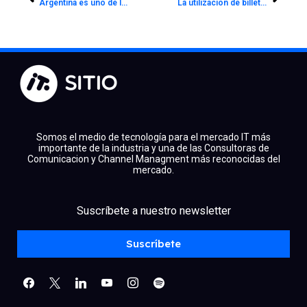
Argentina es uno de los cinco mercados con mayor proyección en cuanto al e-commerce
La utilización de billeteras digitales creció más de 15 por ciento en julio
Somos el medio de tecnología para el mercado IT más
importante de la industria y una de las Consultoras de
Comunicacion y Channel Managment más reconocidas del
mercado.
facebook
x
linkedin
Suscríbete a nuestro newsletter
youtube
instagram
spotify
Suscríbete