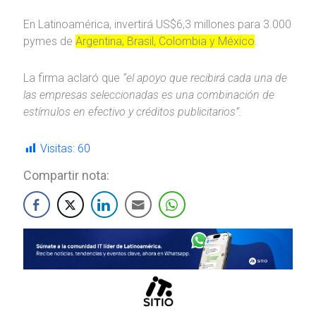
En Latinoamérica, invertirá US$6,3 millones para 3.000
pymes de
Argentina, Brasil, Colombia y México
.
La firma aclaró que
“el apoyo que recibirá cada una de
las empresas seleccionadas es una combinación de
estímulos en efectivo y créditos publicitarios”.
Visitas:
60
Compartir nota: