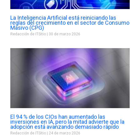
La Inteligencia Artificial está reiniciando las
reglas del crecimiento en el sector de Consumo
Masivo (CPG)
Redacción de ITSitio
30 de marzo 2026
El 94 % de los CIOs han aumentado las
inversiones en IA, pero la mitad advierte que la
adopción está avanzando demasiado rápido
Redacción de ITSitio
24 de marzo 2026