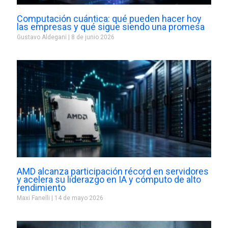
Computación cuántica: qué pueden hacer hoy
las empresas y qué sigue siendo una promesa
Gustavo Aldegani
8 de junio 2026
AMD alcanza participación récord en servidores
y acelera su liderazgo en IA y cómputo de alto
rendimiento
Maxi Fanelli
14 de mayo 2026