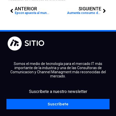
Prev
Next
ANTERIOR
SIGUIENTE
Epson apuesta al mundo de la moda
Aumenta consumo de monitores para el home office por incremento en la productividad
Somos el medio de tecnología para el mercado IT más
importante de la industria y una de las Consultoras de
Comunicacion y Channel Managment más reconocidas del
mercado.
facebook
x
linkedin
Suscríbete a nuestro newsletter
youtube
instagram
spotify
Suscríbete