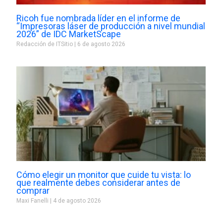
Ricoh fue nombrada líder en el informe de
“Impresoras láser de producción a nivel mundial
2026” de IDC MarketScape
Redacción de ITSitio
6 de agosto 2026
Cómo elegir un monitor que cuide tu vista: lo
que realmente debes considerar antes de
comprar
Maxi Fanelli
4 de agosto 2026