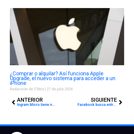
¿Comprar o alquilar? Así funciona Apple
Upgrade, el nuevo sistema para acceder a un
iPhone
Redacción de ITSitio
27 de julio 2026
Prev
Next
ANTERIOR
SIGUIENTE
Ingram Micro tiene nuevo Director Cloud Sales
Facebook busca entregar beneficios a 600 PYMES argentinas