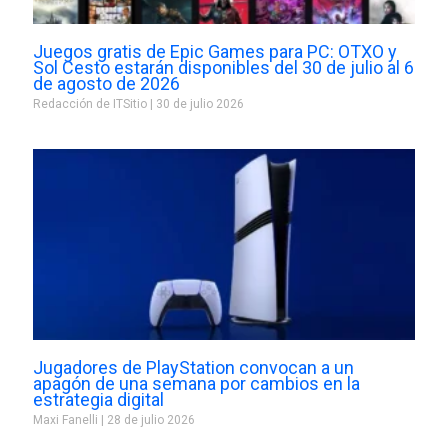
Juegos gratis de Epic Games para PC: OTXO y
Sol Cesto estarán disponibles del 30 de julio al 6
de agosto de 2026
Redacción de ITSitio
30 de julio 2026
Jugadores de PlayStation convocan a un
apagón de una semana por cambios en la
estrategia digital
Maxi Fanelli
28 de julio 2026