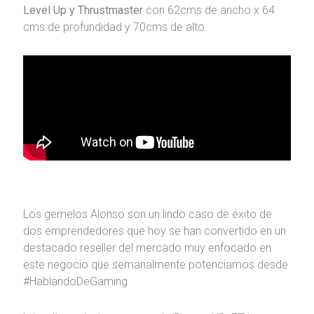
Level Up y Thrustmaster
con 62cms de ancho x 64
cms de profundidad y 70cms de alto.
Los gemelos Alonso son un lindo caso de éxito de
dos emprendedores que hoy se han convertido en un
destacado reseller del mercado muy enfocado en
este negocio que semanalmente potenciamos desde
#HablandoDeGaming