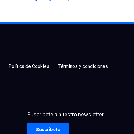
Política de Cookies
Términos y condiciones
Suscríbete a nuestro newsletter
facebook
x
linkedin
youtube
instagram
spotify
Suscríbete