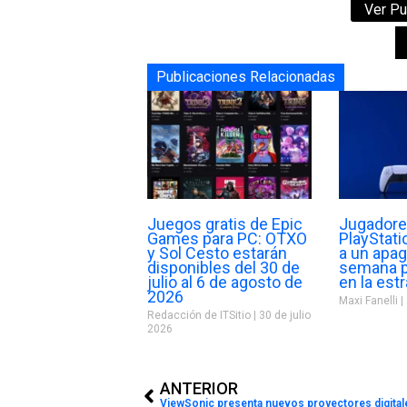
Ver Pu
Publicaciones Relacionadas
Juegos gratis de Epic
Jugadore
Games para PC: OTXO
PlayStat
y Sol Cesto estarán
a un apa
disponibles del 30 de
semana p
julio al 6 de agosto de
en la estr
2026
Maxi Fanelli
Redacción de ITSitio
30 de julio
2026
Prev
ANTERIOR
ViewSonic presenta nuevos proyectores digitale