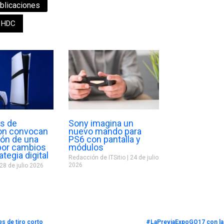
blicaciones
HDC
s de
Sony imagina un
ion convocan
nuevo mando para
gón de una
PS6 con pantalla y
or cambios
módulos
ategia digital
Redacción de ITSitio
24 de julio
2026
28 de julio 2026
s de tiro corto
#LaPreviaExpoGO17 con la 