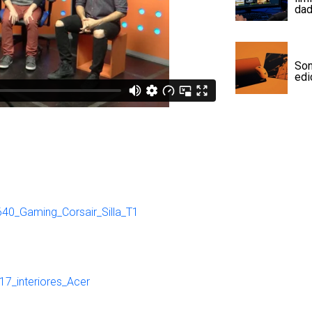
da
Son
edi