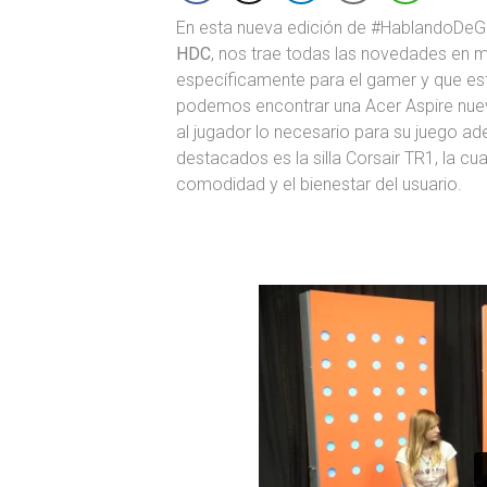
En esta nueva edición de #HablandoDe
HDC
, nos trae todas las novedades en 
específicamente para el gamer y que está
podemos encontrar una Acer Aspire nuev
al jugador lo necesario para su juego ad
destacados es la silla Corsair TR1, la 
comodidad y el bienestar del usuario.