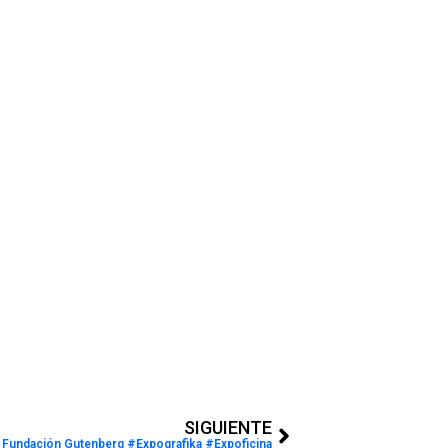
Next
SIGUIENTE
Fundación Gutenberg #Expografika #Expoficina