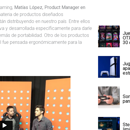
Gaming,
Matías López, Product Manager en
materia de productos diseñados
n distribuyendo en nuestro país. Entre ellos
a y desarrollada específicamente para darle
Jue
emás de portabilidad. Otro de los productos
OTX
cual fue pensada ergonómicamente para la
30 
Jug
apa
est
Son
pan
Ste
lim