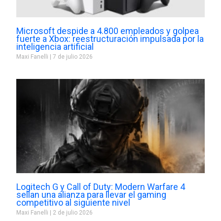
Microsoft despide a 4.800 empleados y golpea
fuerte a Xbox: reestructuración impulsada por la
inteligencia artificial
Maxi Fanelli
7 de julio 2026
Logitech G y Call of Duty: Modern Warfare 4
sellan una alianza para llevar el gaming
competitivo al siguiente nivel
Maxi Fanelli
2 de julio 2026