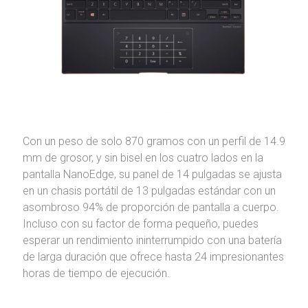
Con un peso de solo 870 gramos con un perfil de 14.9
mm de grosor, y sin bisel en los cuatro lados en la
pantalla NanoEdge, su panel de 14 pulgadas se ajusta
en un chasis portátil de 13 pulgadas estándar con un
asombroso 94% de proporción de pantalla a cuerpo.
Incluso con su factor de forma pequeño, puedes
esperar un rendimiento ininterrumpido con una batería
de larga duración que ofrece hasta 24 impresionantes
horas de tiempo de ejecución.