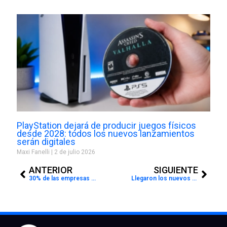
PlayStation dejará de producir juegos físicos
desde 2028: todos los nuevos lanzamientos
serán digitales
Maxi Fanelli
2 de julio 2026
Prev
Next
ANTERIOR
SIGUIENTE
30% de las empresas colombianas usan Telefonía IP
Llegaron los nuevos E-Scooters de Fiat 500