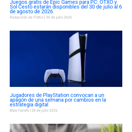
Juegos gratis de Epic Games para PC: OTXO y
Sol Cesto estarán disponibles del 30 de julio al 6
de agosto de 2026
Redacción de ITSitio
30 de julio 2026
Jugadores de PlayStation convocan a un
apagón de una semana por cambios en la
estrategia digital
Maxi Fanelli
28 de julio 2026