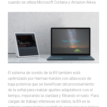
cuando se utiliza Microsoft Cortana y Amazon Alexa.
El sistema de sonido de la B9 también está
optimizado por Harman Kardon con altavoces de
baja potencia que se benefician del procesamiento
de la señal para realizar ajustes adaptativos con el
tiempo, mejorando la claridad y filtrando el ruido. Para
cargas de trabajo intensivas en datos, la B9 es la