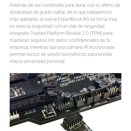
Además de ser construida para durar con lo último de
durabilidad de grado militar, de lo que hablaremos
más adelante, la nueva ExpertBook B9 se toma muy
en serio la seguridad con un chip de seguridad
integrado Trusted Platform Module 2.0 (TPM) para
mantener seguros los datos confidenciales de tu
empresa, mientras que una cámara IR incorporada
permite inicios de sesión biométricos para brindar
mayor privacidad personal.