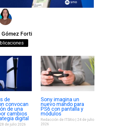
a Gómez Forti
blicaciones
s de
Sony imagina un
ion convocan
nuevo mando para
gón de una
PS6 con pantalla y
or cambios
módulos
ategia digital
Redacción de ITSitio
24 de julio
2026
28 de julio 2026