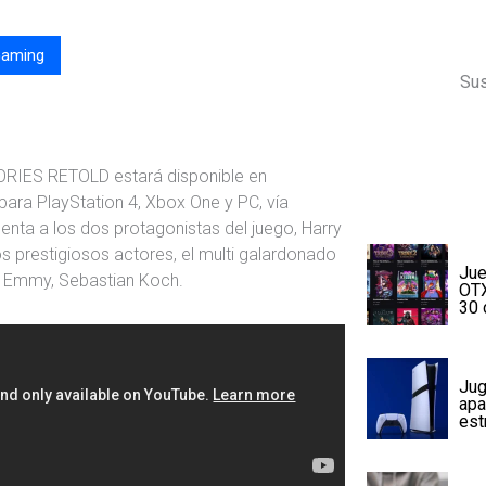
aming
Sus
RIES RETOLD estará disponible en
para PlayStation 4, Xbox One y PC, vía
nta a los dos protagonistas del juego, Harry
s prestigiosos actores, el multi galardonado
Jue
s Emmy, Sebastian Koch.
OTX
30 
Jug
apa
est