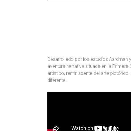
Desarrollado por los estudios Aardman 
aventura narrativa situada en la Primera 
artístico, reminiscente del arte pictóric
diferente.