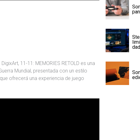
Son
pan
Ste
lim
da
y DigixArt, 11-11: MEMORIES RETOLD es una
Guerra Mundial, presentada con un estilo
Son
edi
o, que ofrecerá una experiencia de juego