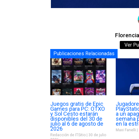
Florenci
Ver Pu
Publicaciones Relacionadas
Juegos gratis de Epic
Jugadore
Games para PC: OTXO
PlayStat
y Sol Cesto estarán
a un apa
disponibles del 30 de
semana p
julio al 6 de agosto de
en la estr
2026
Maxi Fanelli
Redacción de ITSitio
30 de julio