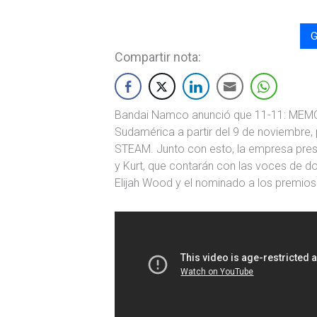
G
Compartir nota:
Bandai Namco anunció que 11-11: MEMO
Sudamérica a partir del 9 de noviembre, 
STEAM. Junto con esto, la empresa prese
y Kurt, que contarán con las voces de do
Elijah Wood y el nominado a los premio