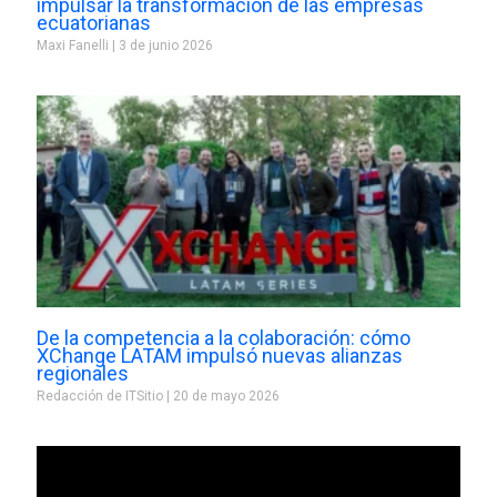
impulsar la transformación de las empresas
ecuatorianas
Maxi Fanelli
3 de junio 2026
De la competencia a la colaboración: cómo
XChange LATAM impulsó nuevas alianzas
regionales
Redacción de ITSitio
20 de mayo 2026