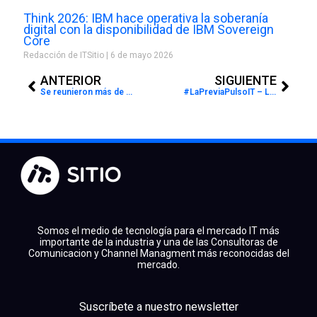
Think 2026: IBM hace operativa la soberanía
digital con la disponibilidad de IBM Sovereign
Core
Redacción de ITSitio
6 de mayo 2026
Prev
Next
ANTERIOR
SIGUIENTE
Se reunieron más de 80 líderes latinoamericanos para hablar de Transformación Digital
#LaPreviaPulsoIT – La Palabra de los moderadores de Paneles (Episodio 1)
Somos el medio de tecnología para el mercado IT más
importante de la industria y una de las Consultoras de
Comunicacion y Channel Managment más reconocidas del
mercado.
facebook
x
linkedin
Suscríbete a nuestro newsletter
youtube
instagram
spotify