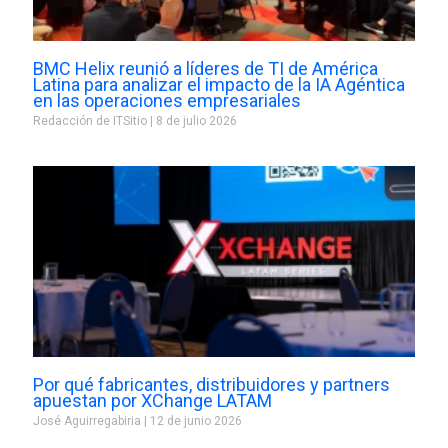
BMC Helix reunió a líderes de TI de América
Latina para analizar el impacto de la IA Agéntica
en las operaciones empresariales
Redacción de ITSitio
8 de julio 2026
Por qué fabricantes, distribuidores y partners
apuestan por XChange LATAM
José Aguirregabiria
12 de junio 2026