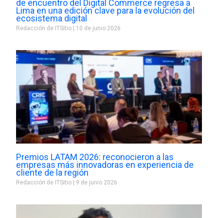
de encuentro del Digital Commerce regresa a
Lima en una edición clave para la evolución del
ecosistema digital
Redacción de ITSitio
10 de junio 2026
Premios LATAM 2026: reconocieron a las
empresas más innovadoras en experiencia de
cliente de la región
Redacción de ITSitio
9 de junio 2026