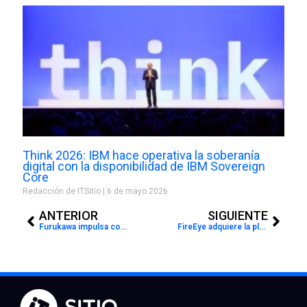
Think 2026: IBM hace operativa la soberanía
digital con la disponibilidad de IBM Sovereign
Core
Redacción de ITSitio
6 de mayo 2026
Prev
Next
ANTERIOR
SIGUIENTE
Furukawa impulsa concurso Latinoamericano de Innovación Tecnológica
FireEye adquiere la plataforma de validación de seguridad Verodin