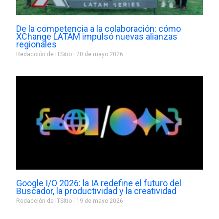
De la competencia a la colaboración: cómo
XChange LATAM impulsó nuevas alianzas
regionales
Redacción de ITSitio
20 de mayo 2026
Google I/O 2026: la IA redefine el futuro del
Buscador, la productividad y la creatividad
Redacción de ITSitio
19 de mayo 2026