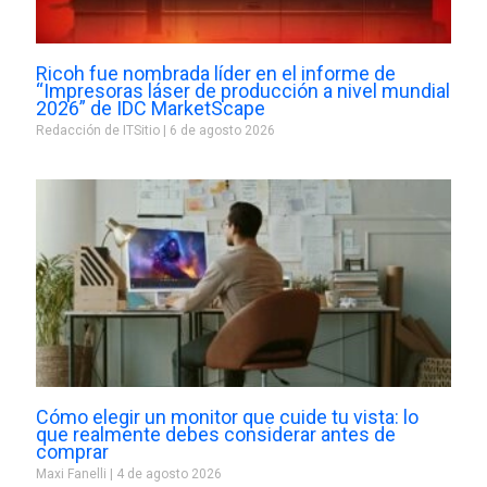
Ricoh fue nombrada líder en el informe de
“Impresoras láser de producción a nivel mundial
2026” de IDC MarketScape
Redacción de ITSitio
6 de agosto 2026
Cómo elegir un monitor que cuide tu vista: lo
que realmente debes considerar antes de
comprar
Maxi Fanelli
4 de agosto 2026