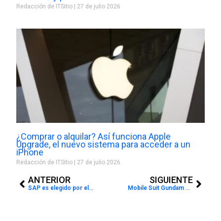
Redacción de ITSitio
27 de julio 2026
¿Comprar o alquilar? Así funciona Apple
Upgrade, el nuevo sistema para acceder a un
iPhone
Redacción de ITSitio
27 de julio 2026
Prev
Next
ANTERIOR
SIGUIENTE
SAP es elegido por el laboratorio Moderna para ayudar a distribuir la vacuna COVID-19
Mobile Suit Gundam Extreme vs Maxiboost On se lanza en las América