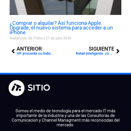
¿Comprar o alquilar? Así funciona Apple
Upgrade, el nuevo sistema para acceder a un
iPhone
Redacción de ITSitio
27 de julio 2026
Prev
Next
ANTERIOR
SIGUIENTE
HP presenta su Índice de Relaciones Laborales 2025: las empresas tienen la clave para impulsar la realización profesional
Retail inteligente: cómo la automatización de comisiones potencia al equipo comercial
Somos el medio de tecnología para el mercado IT más
importante de la industria y una de las Consultoras de
Comunicacion y Channel Managment más reconocidas del
mercado.