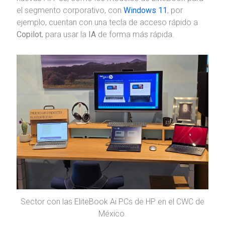
el segmento corporativo, con
Windows 11
, por
ejemplo, cuentan con una tecla de acceso rápido a
Copilot
, para usar la
IA
de forma más rápida.
Sector con las EliteBook Ai PCs de HP en el CWC de
México.