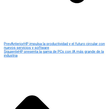
Prev
Anterior
HP impulsa la productividad y el futuro circular con
nuevos servicios y software
Siguiente
HP presenta la gama de PCs con IA más grande de la
industria