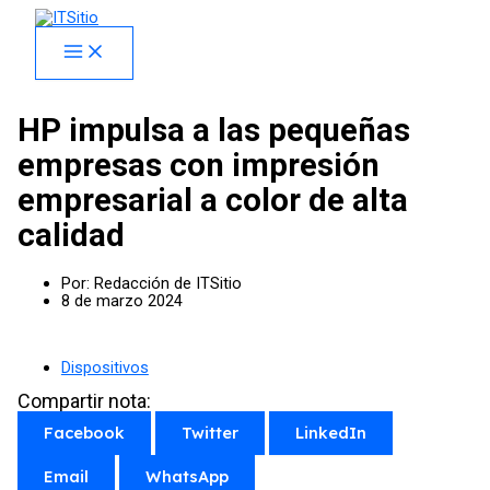
Skip
facebook
x
linkedin
youtube
instagram
spotify
to
content
HP impulsa a las pequeñas
empresas con impresión
empresarial a color de alta
calidad
Por:
Redacción de ITSitio
8 de marzo 2024
Dispositivos
Compartir nota:
Facebook
Twitter
LinkedIn
Email
WhatsApp