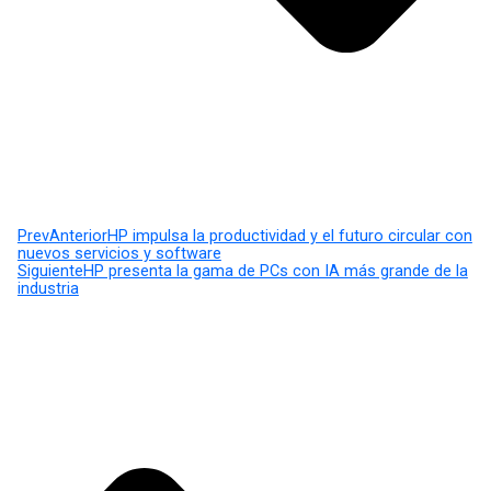
Prev
Anterior
HP impulsa la productividad y el futuro circular con
nuevos servicios y software
Siguiente
HP presenta la gama de PCs con IA más grande de la
industria