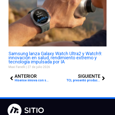
Samsung lanza Galaxy Watch Ultra2 y Watch9:
innovación en salud, rendimiento extremo y
tecnología impulsada por IA
Maxi Fanelli
27 de julio 2026
Prev
Next
ANTERIOR
SIGUIENTE
Hisense innova con sus televisores ULED y ULED X de 2024
TCL presentó productos innovadores en CES 2024