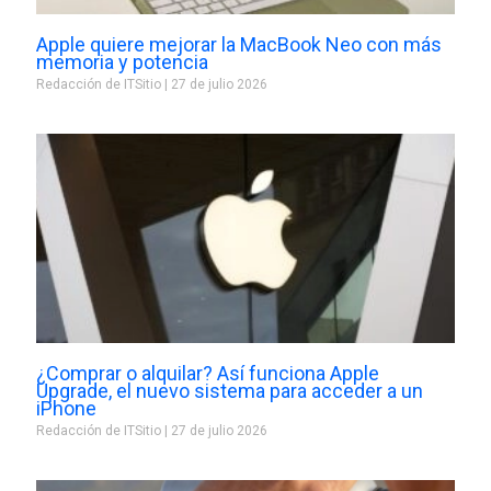
Apple quiere mejorar la MacBook Neo con más
memoria y potencia
Redacción de ITSitio
27 de julio 2026
¿Comprar o alquilar? Así funciona Apple
Upgrade, el nuevo sistema para acceder a un
iPhone
Redacción de ITSitio
27 de julio 2026