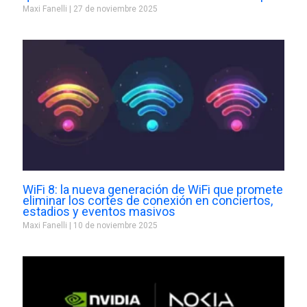
Maxi Fanelli
27 de noviembre 2025
WiFi 8: la nueva generación de WiFi que promete
eliminar los cortes de conexión en conciertos,
estadios y eventos masivos
Maxi Fanelli
10 de noviembre 2025