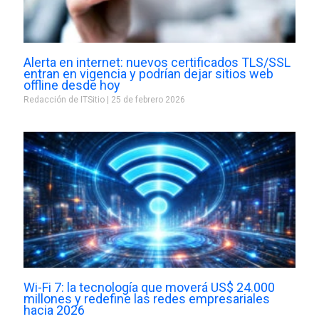
Alerta en internet: nuevos certificados TLS/SSL
entran en vigencia y podrían dejar sitios web
offline desde hoy
Redacción de ITSitio
25 de febrero 2026
Wi-Fi 7: la tecnología que moverá US$ 24.000
millones y redefine las redes empresariales
hacia 2026