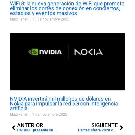
WiFi 8: la nueva generación de WiFi que promete
eliminar los cortes de conexión en conciertos,
estadios y eventos masivos
Maxi Fanelli
10 de noviembre 2025
NVIDIA invertirá mil millones de dólares en
Nokia para impulsar la red 6G con inteligencia
artificial
Maxi Fanelli
1 de noviembre 2025
Prev
Next
ANTERIOR
SIGUIENTE
PATRIOT presenta su nuevo SSD P210 en Argentina
Padtec cierra 2020 con un crecimiento del 21,7% en los ingresos operativos