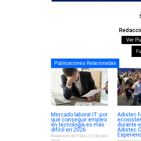
Redacció
Ver Pu
F
Publicaciones Relacionadas
Mercado laboral IT: por
Adistec f
qué conseguir empleo
ecosiste
en tecnología es más
durante e
difícil en 2026
Adistec 
Experien
Redacción de ITSitio
13 de julio
2026
Ximena Leyv