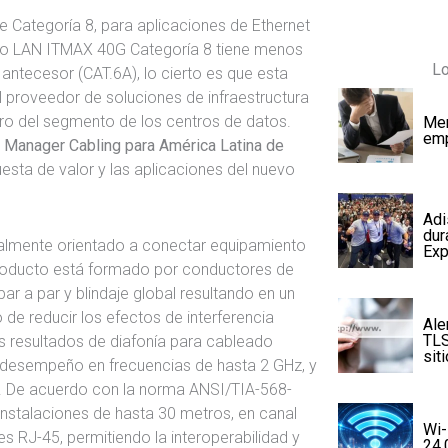
e Categoría 8, para aplicaciones de Ethernet
vo LAN ITMAX 40G Categoría 8 tiene menos
Lo
 antecesor (CAT.6A), lo cierto es que esta
el proveedor de soluciones de infraestructura
tro del segmento de los centros de datos.
Mer
emp
et Manager Cabling para América Latina de
uesta de valor y las aplicaciones del nuevo
Adi
dur
almente orientado a conectar equipamiento
Exp
 producto está formado por conductores de
ar a par y blindaje global resultando en un
o de reducir los efectos de interferencia
Ale
TLS
s resultados de diafonía para cableado
sit
n desempeño en frecuencias de hasta 2 GHz, y
s. De acuerdo con la norma ANSI/TIA-568-
 instalaciones de hasta 30 metros, en canal
Wi-
 RJ-45, permitiendo la interoperabilidad y
24.