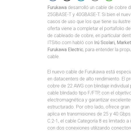
Furukawa
desarrolló un cable de cobre d
25GBASE-T y 40GBASE-T. Si bien el nue
casos de uso que los que tiene su ilustre
oferta viene a completar el portafolio d
de cableado de cobre, en particular den
ITSitio.com habló con
Irú Scolari, Mark
Furukawa Electric
, para entender la prop
cable.
El nuevo cable de Furukawa está especi
en datacenters de alto rendimiento. El
cobre de 22 AWG con blindaje individual p
cable blindado tipo F/FTP, con el objetiv
electromagnética y garantizar excelente
estructurado. Por otro lado, ofrece gra
aplica en transmisiones de 25 y 40 Gbp
C.2-1, el cable Categoría 8 es limitado a
con dos conexiones utilizando conectores