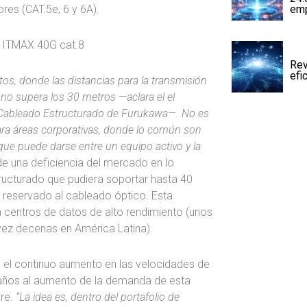
emp
res (CAT.5e, 6 y 6A).
Rev
efi
atos, donde las distancias para la transmisión
no supera los 30 metros —aclara el el
 Cableado Estructurado de Furukawa—. No es
ara áreas corporativas, donde lo común son
que puede darse entre un equipo activo y la
nde una deficiencia del mercado en lo
ructurado que pudiera soportar hasta 40
a reservado al cableado óptico. Esta
n centros de datos de alto rendimiento (unos
vez decenas en América Latina).
 el continuo aumento en las velocidades de
 años al aumento de la demanda de esta
re.
“La idea es, dentro del portafolio de