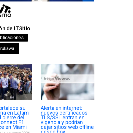
n de ITSitio
blicaciones
urukawa
ortalece su
Alerta en internet:
ma en Latam
nuevos certificados
l cierre del
TLS/SSL entran en
Connect F1
vigencia y podrían
ce en Miami
dejar sitios web offline
desde hoy
a
4 de mayo 2026