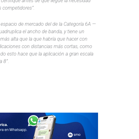
 certifique antes de que llegue la necesidad
us competidores”.
r espacio de mercado del de la Categoría 6A
—
uadruplica el ancho de banda, y tiene un
s más alta que la que habría que hacer con
licaciones con distancias más cortas, como
odo esto hace que la aplicación a gran escala
a 8”
.