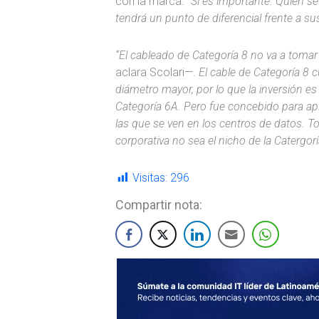
con la marca.
“Sí es importante. Quien se
tendrá un punto de diferencial frente a s
“El cableado de Categoría 8 no va a toma
aclara Scolari—.
El cable de Categoría 8 c
diámetro mayor, por lo que la inversión e
Categoría 6A. Pero fue concebido para ap
las que se ven en los centros de datos. T
corporativa no sea el nicho de la Catergorí
Visitas:
296
Compartir nota: