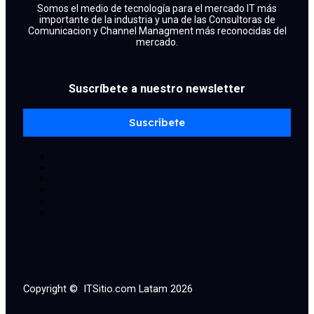
Somos el medio de tecnología para el mercado IT más
importante de la industria y una de las Consultoras de
Comunicacion y Channel Managment más reconocidas del
mercado.
Suscríbete a nuestro newsletter
facebook
x
linkedin
youtube
instagram
spotify
Suscríbete
Copyright © ITSitio.com Latam 2026