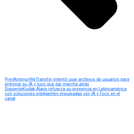
Prev
Anterior
WeTransfer intentó usar archivos de usuarios para
entrenar su IA y tuvo que dar marcha atrás
Siguiente
Kodak Alaris refuerza su presencia en Latinoamérica
con soluciones inteligentes impulsadas por IA y foco en el
canal