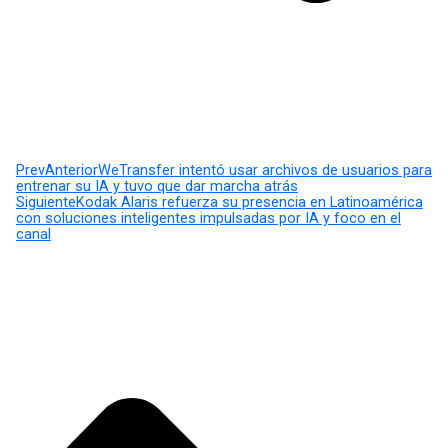
Prev
Anterior
WeTransfer intentó usar archivos de usuarios para
entrenar su IA y tuvo que dar marcha atrás
Siguiente
Kodak Alaris refuerza su presencia en Latinoamérica
con soluciones inteligentes impulsadas por IA y foco en el
canal