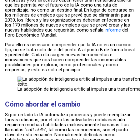
empresas y los directivos deben tener una mentalidad abierta
que les permita ver el futuro de la IA como una ruta de
aprendizaje, no como un destino final. En lugar de centrarse en
los millones de empleos que se prevé que se eliminarán para
2030, los líderes y las organizaciones deberían enfocarse en
los 170 millones de nuevos empleos que se prevé crear y las
nuevas habilidades que requerirán, como señala
informe
del
Foro Económico Mundial.
Para ello es necesario comprender que la IA no es un camino
fijo; no se trata solo de ir del punto A al punto B de forma lineal
y predecible. Cada día surgen nuevas herramientas e
innovaciones que nos hacen comprender las innumerables
posibilidades por explorar, como profesionales y como
empresas, y esto es solo el principio.
La adopción de inteligencia artificial impulsa una transfor
Cómo abordar el cambio
Si por un lado la IA automatiza procesos y puede reemplazar
tareas rutinarias, por el otro las actividades cotidianas aún
requieren muchas habilidades exclusivamente humanas. Las
llamadas “
soft skills
”, tal como las conocemos, son el punto
clave de esta ecuación. Normalmente definidas como
habilidades no técnicas que ayudan a las personas a